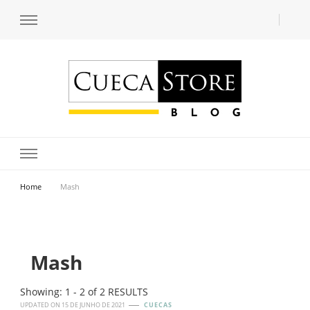
Transforme seu estilo com o blog de moda masculina da Cueca Store. Descubra
Cueca Store Blog
tendências e inspirações para se vestir com confiança e criar seu visual único
com as dicas do especialista Lucas Balzer.
Home
Mash
Mash
Showing: 1 - 2 of 2 RESULTS
UPDATED ON
15 DE JUNHO DE 2021
CUECAS