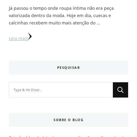
Já passou o tempo onde roupa íntima não era peça
valorizada dentro da moda. Hoje em dia, cuecas e
calcinhas recebem muito mais atenção do …
Leia mais
PESQUISAR
Looking
for
Something?
SOBRE O BLOG