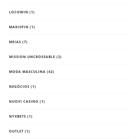
LOCOWIN
(1)
MAKISPIN
(1)
MEIAS
(7)
MISSION UNCROSSABLE
(2)
MODA MASCULINA
(42)
NEGÓCIOS
(1)
NUOVI CASINO
(1)
NYXBETS
(1)
OUTLET
(1)