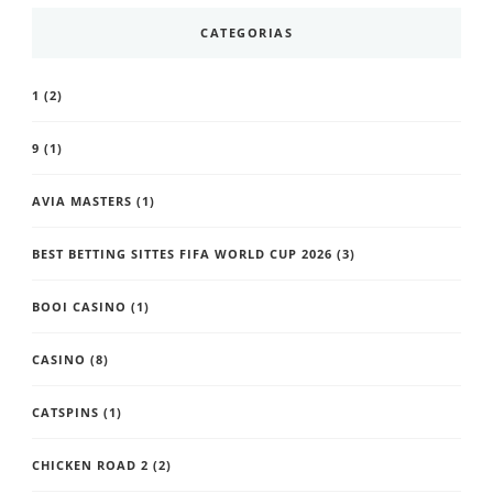
CATEGORIAS
1
(2)
9
(1)
AVIA MASTERS
(1)
BEST BETTING SITTES FIFA WORLD CUP 2026
(3)
BOOI CASINO
(1)
CASINO
(8)
CATSPINS
(1)
CHICKEN ROAD 2
(2)