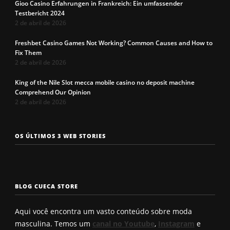
Gioo Casino Erfahrungen in Frankreich: Ein umfassender
Testbericht 2024
2 de abril de 2026
Freshbet Casino Games Not Working? Common Causes and How to
Fix Them
2 de abril de 2026
King of the Nile Slot mecca mobile casino no deposit machine
Comprehend Our Opinion
2 de abril de 2026
Os 7 tipos de
Cueca com
Precisa c
OS ÚLTIMOS 3 WEB STORIES
rosto
enchimento
a cueca p
masculinos em
pra levantar o
não enrol
2025. Qual é o
bumbum. Você
Confira a
seu?
conhece?
solução q
BLOG CUECA STORE
Roberto
encontro
Aqui você encontra um vasto conteúdo sobre moda
masculina. Temos um
canal no Youtube
,
Instagram
e