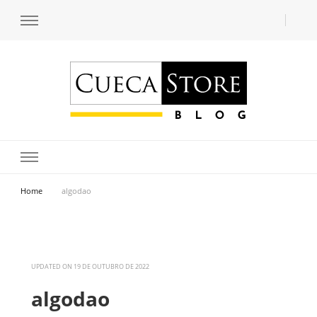
Transforme seu estilo com o blog de moda masculina da Cueca Store. Descubra
Cueca Store Blog
tendências e inspirações para se vestir com confiança e criar seu visual único
com as dicas do especialista Lucas Balzer.
Home
algodao
UPDATED ON
19 DE OUTUBRO DE 2022
algodao