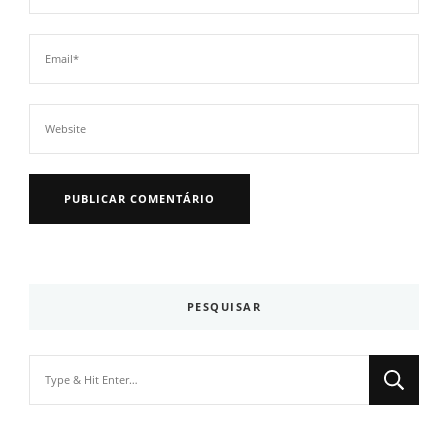
PESQUISAR
Looking
for
Something?