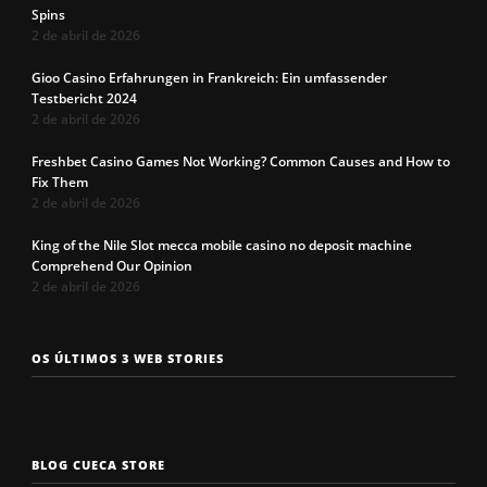
Spins
2 de abril de 2026
Gioo Casino Erfahrungen in Frankreich: Ein umfassender
Testbericht 2024
2 de abril de 2026
Freshbet Casino Games Not Working? Common Causes and How to
Fix Them
2 de abril de 2026
King of the Nile Slot mecca mobile casino no deposit machine
Comprehend Our Opinion
2 de abril de 2026
Os 7 tipos de
Cueca com
Precisa c
OS ÚLTIMOS 3 WEB STORIES
rosto
enchimento
a cueca p
masculinos em
pra levantar o
não enrol
2025. Qual é o
bumbum. Você
Confira a
seu?
conhece?
solução q
BLOG CUECA STORE
Roberto