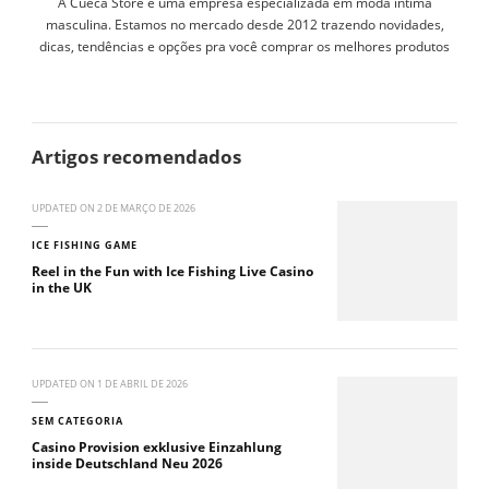
A Cueca Store é uma empresa especializada em moda íntima
masculina. Estamos no mercado desde 2012 trazendo novidades,
dicas, tendências e opções pra você comprar os melhores produtos
Artigos recomendados
UPDATED ON
2 DE MARÇO DE 2026
ICE FISHING GAME
Reel in the Fun with Ice Fishing Live Casino
in the UK
UPDATED ON
1 DE ABRIL DE 2026
SEM CATEGORIA
Casino Provision exklusive Einzahlung
inside Deutschland Neu 2026