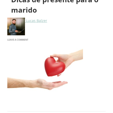
marido
Lucas Balzer
ON
LEAVE A COMMENT
DICAS
DE
PRESENTE
PARA
O
MARIDO