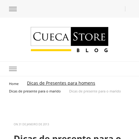
Transforme seu estilo com o blog de moda masculina da Cueca Store. Descubra
Cueca Store Blog
tendências e inspirações para se vestir com confiança e criar seu visual único
com as dicas do especialista Lucas Balzer.
Dicas de Presentes para homens
Home
Dicas de presente para o marido
Dicas de presente para o marido
ON
31 DE JANEIRO DE 2013
Dicas de presente para o