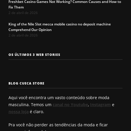
Freshbet Casino Games Not Working? Common Causes and How to
Fix Them
2 de abril de 2026
King of the Nile Slot mecca mobile casino no deposit machine
Comprehend Our Opinion
2 de abril de 2026
Os 7 tipos de
Cueca com
Precisa c
OS ÚLTIMOS 3 WEB STORIES
rosto
enchimento
a cueca p
masculinos em
pra levantar o
não enrol
2025. Qual é o
bumbum. Você
Confira a
seu?
conhece?
solução q
BLOG CUECA STORE
Roberto
encontro
Aqui você encontra um vasto conteúdo sobre moda
masculina. Temos um
canal no Youtube
,
Instagram
e
nossa loja
é claro.
Pra você não perder as tendências da moda e ficar