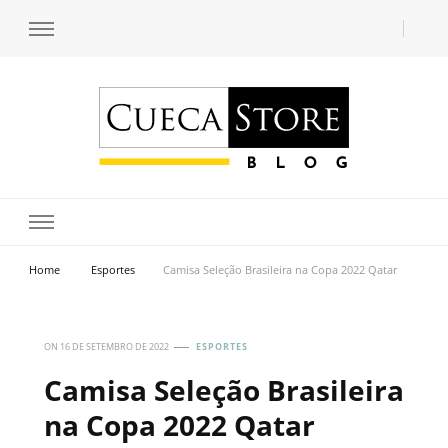
Transforme seu estilo com o blog de moda masculina da Cueca Store. Descubra
Cueca Store Blog
tendências e inspirações para se vestir com confiança e criar seu visual único
com as dicas do especialista Lucas Balzer.
Home
Esportes
Camisa Seleção Brasileira na Copa 2022 Qatar
ON
16 DE SETEMBRO DE 2022
ESPORTES
Camisa Seleção Brasileira
na Copa 2022 Qatar