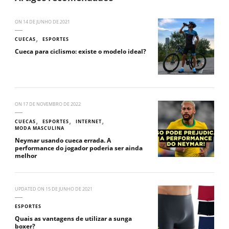
ON
14 DE JUNHO DE 2021
CUECAS
ESPORTES
Cueca para ciclismo: existe o modelo ideal?
ON
17 DE NOVEMBRO DE 2022
CUECAS
ESPORTES
INTERNET
MODA MASCULINA
Neymar usando cueca errada. A
performance do jogador poderia ser ainda
melhor
UPDATED ON
15 DE JUNHO DE 2021
ESPORTES
Quais as vantagens de utilizar a sunga
boxer?