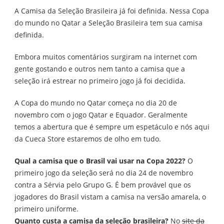
SELEÇÃO
A Camisa da Seleção Brasileira já foi definida. Nessa Copa
BRASILEIRA
NA
do mundo no Qatar a Seleção Brasileira tem sua camisa
COPA
definida.
2022
QATAR
Embora muitos comentários surgiram na internet com
gente gostando e outros nem tanto a camisa que a
seleção irá estrear no primeiro jogo já foi decidida.
A Copa do mundo no Qatar começa no dia 20 de
novembro com o jogo Qatar e Equador. Geralmente
temos a abertura que é sempre um espetáculo e nós aqui
da Cueca Store estaremos de olho em tudo.
Qual a camisa que o Brasil vai usar na Copa 2022?
O
primeiro jogo da seleção será no dia 24 de novembro
contra a Sérvia pelo Grupo G. É bem provável que os
jogadores do Brasil vistam a camisa na versão amarela, o
primeiro uniforme.
Quanto custa a camisa da seleção brasileira?
No
site da