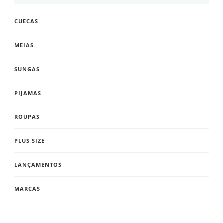
CUECAS
MEIAS
SUNGAS
PIJAMAS
ROUPAS
PLUS SIZE
LANÇAMENTOS
MARCAS