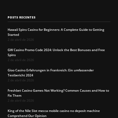
POSTS RECENTES
Hawaii Spins Casino for Beginners: A Complete Guide to Getting
Started
2 de abril de 2026
GW Casino Promo Code 2024: Unlock the Best Bonuses and Free
Spins
2 de abril de 2026
Gioo Casino Erfahrungen in Frankreich: Ein umfassender
Testbericht 2024
2 de abril de 2026
Freshbet Casino Games Not Working? Common Causes and How to
Fix Them
2 de abril de 2026
King of the Nile Slot mecca mobile casino no deposit machine
Comprehend Our Opinion