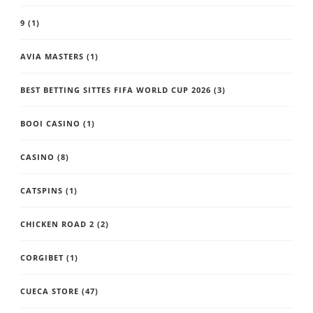
9
(1)
AVIA MASTERS
(1)
BEST BETTING SITTES FIFA WORLD CUP 2026
(3)
BOOI CASINO
(1)
CASINO
(8)
CATSPINS
(1)
CHICKEN ROAD 2
(2)
CORGIBET
(1)
CUECA STORE
(47)