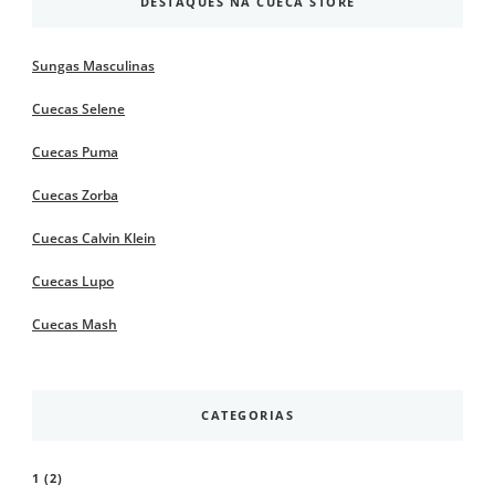
DESTAQUES NA CUECA STORE
Sungas Masculinas
Cuecas Selene
Cuecas Puma
Cuecas Zorba
Cuecas Calvin Klein
Cuecas Lupo
Cuecas Mash
CATEGORIAS
1
(2)