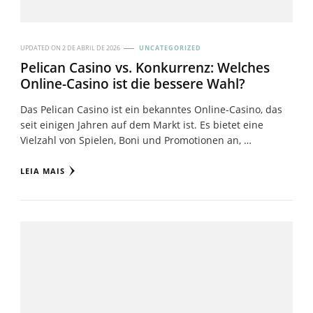
UPDATED ON
2 DE ABRIL DE 2026
UNCATEGORIZED
Pelican Casino vs. Konkurrenz: Welches
Online-Casino ist die bessere Wahl?
Das Pelican Casino ist ein bekanntes Online-Casino, das
seit einigen Jahren auf dem Markt ist. Es bietet eine
Vielzahl von Spielen, Boni und Promotionen an, …
LEIA MAIS