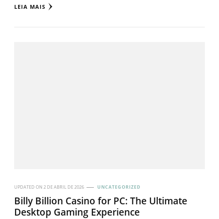
LEIA MAIS
UPDATED ON
2 DE ABRIL DE 2026
UNCATEGORIZED
Billy Billion Casino for PC: The Ultimate
Desktop Gaming Experience