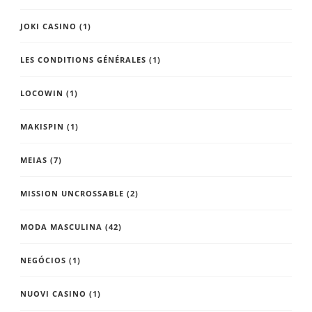
JOKI CASINO
(1)
LES CONDITIONS GÉNÉRALES
(1)
LOCOWIN
(1)
MAKISPIN
(1)
MEIAS
(7)
MISSION UNCROSSABLE
(2)
MODA MASCULINA
(42)
NEGÓCIOS
(1)
NUOVI CASINO
(1)