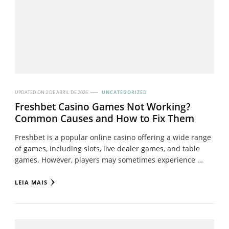
UPDATED ON
2 DE ABRIL DE 2026
UNCATEGORIZED
Freshbet Casino Games Not Working?
Common Causes and How to Fix Them
Freshbet is a popular online casino offering a wide range
of games, including slots, live dealer games, and table
games. However, players may sometimes experience …
LEIA MAIS