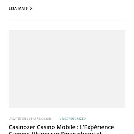
LEIA MAIS
UPDATED ON
2 DE ABRIL DE 2026
UNCATEGORIZED
Casinozer Casino Mobile : L’Expérience
Gaming Ultime sur Smartphone et