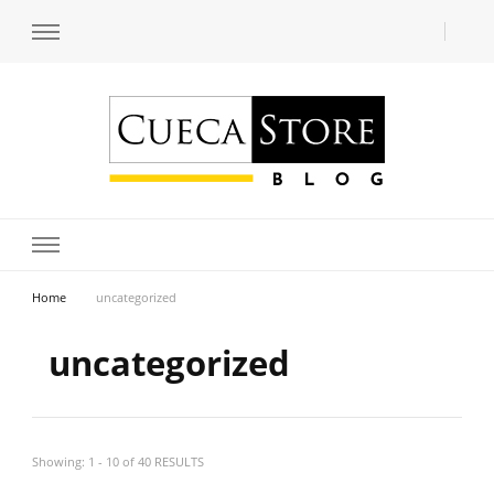
Transforme seu estilo com o blog de moda masculina da Cueca Store. Descubra
Cueca Store Blog
tendências e inspirações para se vestir com confiança e criar seu visual único
com as dicas do especialista Lucas Balzer.
Home
uncategorized
uncategorized
Showing: 1 - 10 of 40 RESULTS