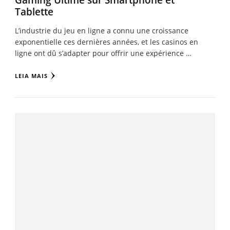
Tablette
L’industrie du jeu en ligne a connu une croissance
exponentielle ces dernières années, et les casinos en
ligne ont dû s’adapter pour offrir une expérience …
LEIA MAIS