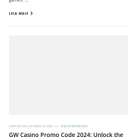
LEIA MAIS
UPDATED ON
2 DE ABRIL DE 2026
UNCATEGORIZED
GW Casino Promo Code 2024: Unlock the