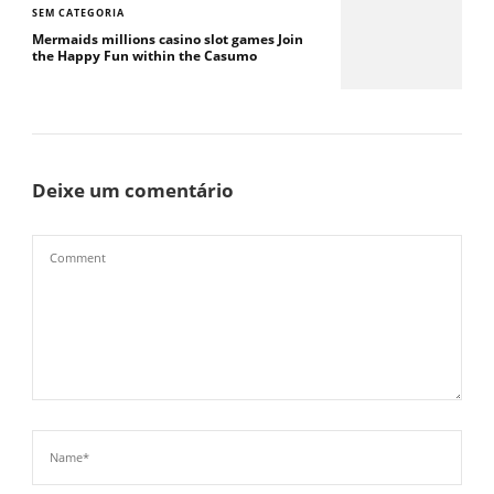
SEM CATEGORIA
Mermaids millions casino slot games Join
the Happy Fun within the Casumo
Deixe um comentário