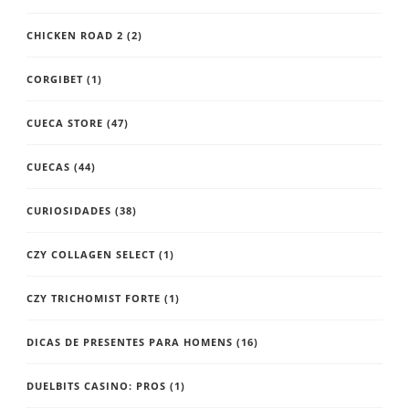
CHICKEN ROAD 2
(2)
CORGIBET
(1)
CUECA STORE
(47)
CUECAS
(44)
CURIOSIDADES
(38)
CZY COLLAGEN SELECT
(1)
CZY TRICHOMIST FORTE
(1)
DICAS DE PRESENTES PARA HOMENS
(16)
DUELBITS CASINO: PROS
(1)