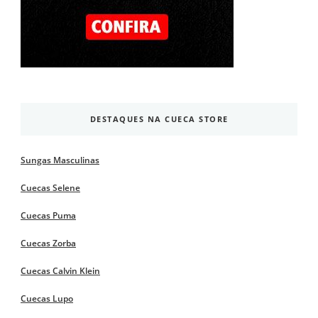
DESTAQUES NA CUECA STORE
Sungas Masculinas
Cuecas Selene
Cuecas Puma
Cuecas Zorba
Cuecas Calvin Klein
Cuecas Lupo