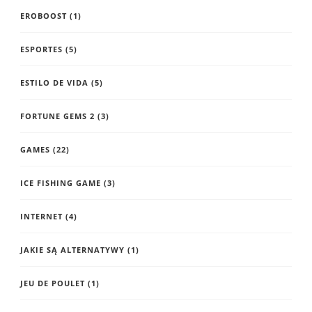
EROBOOST
(1)
ESPORTES
(5)
ESTILO DE VIDA
(5)
FORTUNE GEMS 2
(3)
GAMES
(22)
ICE FISHING GAME
(3)
INTERNET
(4)
JAKIE SĄ ALTERNATYWY
(1)
JEU DE POULET
(1)