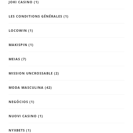
JOKI CASINO
(1)
LES CONDITIONS GÉNÉRALES
(1)
LOCOWIN
(1)
MAKISPIN
(1)
MEIAS
(7)
MISSION UNCROSSABLE
(2)
MODA MASCULINA
(42)
NEGÓCIOS
(1)
NUOVI CASINO
(1)
NYXBETS
(1)