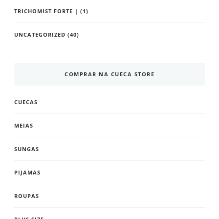
TRICHOMIST FORTE |
(1)
UNCATEGORIZED
(40)
COMPRAR NA CUECA STORE
CUECAS
MEIAS
SUNGAS
PIJAMAS
ROUPAS