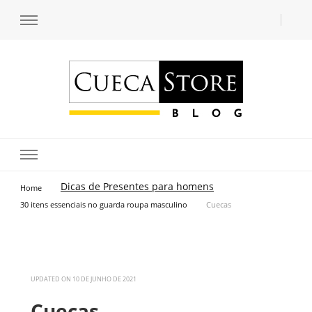
Transforme seu estilo com o blog de moda masculina da Cueca Store. Descubra
Cueca Store Blog
tendências e inspirações para se vestir com confiança e criar seu visual único
com as dicas do especialista Lucas Balzer.
Dicas de Presentes para homens
Home
30 itens essenciais no guarda roupa masculino
Cuecas
UPDATED ON
10 DE JUNHO DE 2021
Cuecas