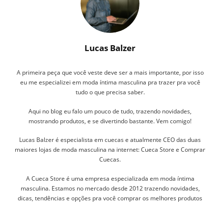
Lucas Balzer
A primeira peça que você veste deve ser a mais importante, por isso
eu me especializei em moda íntima masculina pra trazer pra você
tudo o que precisa saber.
Aqui no blog eu falo um pouco de tudo, trazendo novidades,
mostrando produtos, e se divertindo bastante. Vem comigo!
Lucas Balzer é especialista em cuecas e atualmente CEO das duas
maiores lojas de moda masculina na internet: Cueca Store e Comprar
Cuecas.
A Cueca Store é uma empresa especializada em moda íntima
masculina. Estamos no mercado desde 2012 trazendo novidades,
dicas, tendências e opções pra você comprar os melhores produtos