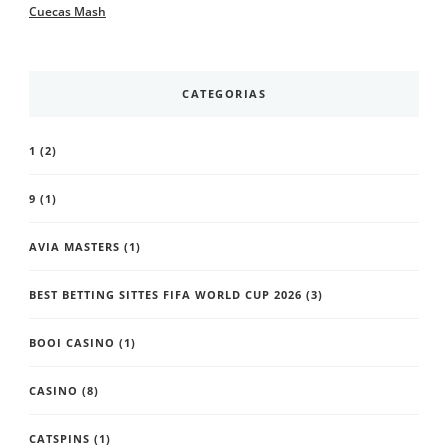
Cuecas Mash
CATEGORIAS
1
(2)
9
(1)
AVIA MASTERS
(1)
BEST BETTING SITTES FIFA WORLD CUP 2026
(3)
BOOI CASINO
(1)
CASINO
(8)
CATSPINS
(1)