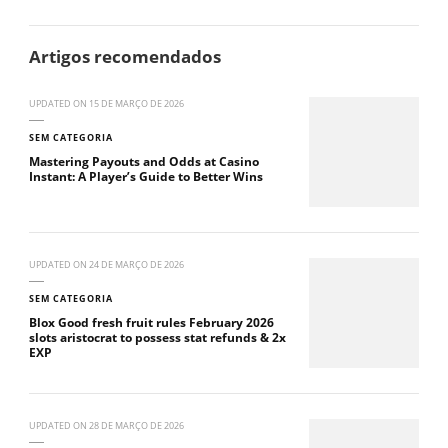
Artigos recomendados
UPDATED ON
15 DE MARÇO DE 2026
SEM CATEGORIA
Mastering Payouts and Odds at Casino
Instant: A Player’s Guide to Better Wins
UPDATED ON
24 DE MARÇO DE 2026
SEM CATEGORIA
Blox Good fresh fruit rules February 2026
slots aristocrat to possess stat refunds & 2x
EXP
UPDATED ON
28 DE MARÇO DE 2026