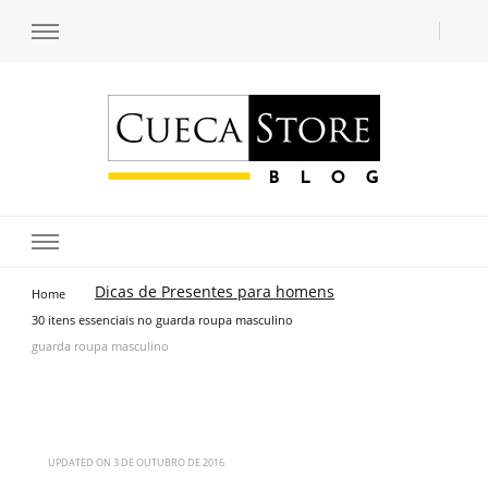
Transforme seu estilo com o blog de moda masculina da Cueca Store. Descubra
Cueca Store Blog
tendências e inspirações para se vestir com confiança e criar seu visual único
com as dicas do especialista Lucas Balzer.
Dicas de Presentes para homens
Home
30 itens essenciais no guarda roupa masculino
guarda roupa masculino
UPDATED ON
3 DE OUTUBRO DE 2016