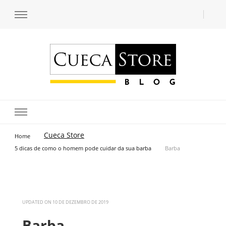
Transforme seu estilo com o blog de moda masculina da Cueca Store. Descubra
Cueca Store Blog
tendências e inspirações para se vestir com confiança e criar seu visual único
com as dicas do especialista Lucas Balzer.
Cueca Store
Home
5 dicas de como o homem pode cuidar da sua barba
Barba
UPDATED ON
10 DE DEZEMBRO DE 2019
Barba