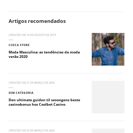
Artigos recomendados
UPDATED ON
16 DE AGOSTO DE 2019
CUECA STORE
Moda Masculina: as tendências da moda
verão 2020
UPDATED ON
21 DE MARÇO DE 2026
SEM CATEGORIA
Den ultimate guiden til sesongens beste
casinobonus hos Coolbet Casino
UPDATED ON
25 DE MARÇO DE 2026