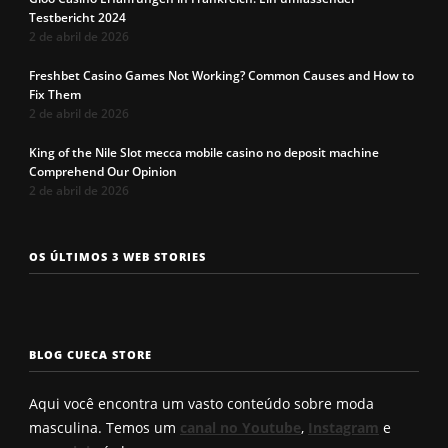
Testbericht 2024
2 de abril de 2026
Freshbet Casino Games Not Working? Common Causes and How to
Fix Them
2 de abril de 2026
King of the Nile Slot mecca mobile casino no deposit machine
Comprehend Our Opinion
2 de abril de 2026
Os 7 tipos de
Cueca com
Precisa c
OS ÚLTIMOS 3 WEB STORIES
rosto
enchimento
a cueca p
masculinos em
pra levantar o
não enrol
2025. Qual é o
bumbum. Você
Confira a
seu?
conhece?
solução q
BLOG CUECA STORE
Roberto
encontro
Aqui você encontra um vasto conteúdo sobre moda
masculina. Temos um
canal no Youtube
,
Instagram
e