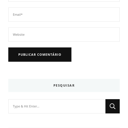
PESQUISAR
Looking
for
Something?