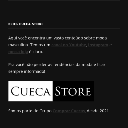
rosto
enchimento
a cueca p
masculinos em
pra levantar o
não enrol
2025. Qual é o
bumbum. Você
Confira a
seu?
conhece?
solução q
BLOG CUECA STORE
Roberto
encontro
Aqui você encontra um vasto conteúdo sobre moda
masculina. Temos um
canal no Youtube
,
Instagram
e
nossa loja
é claro.
Pra você não perder as tendências da moda e ficar
sempre informado!
Somos parte do Grupo
Comprar Cuecas
, desde 2021