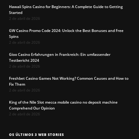
Hawaii Spins Casino for Beginners: A Complete Guide to Getting
Started
2 de abril de 2026
GW Casino Promo Code 2024: Unlock the Best Bonuses and Free
Spins
2 de abril de 2026
Gioo Casino Erfahrungen in Frankreich: Ein umfassender
Testbericht 2024
2 de abril de 2026
Freshbet Casino Games Not Working? Common Causes and How to
Fix Them
2 de abril de 2026
King of the Nile Slot mecca mobile casino no deposit machine
Comprehend Our Opinion
2 de abril de 2026
Os 7 tipos de
Cueca com
Precisa c
OS ÚLTIMOS 3 WEB STORIES