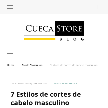
Transforme seu estilo com o blog de moda masculina da Cueca Store. Descubra
Cueca Store Blog
tendências e inspirações para se vestir com confiança e criar seu visual único
com as dicas do especialista Lucas Balzer.
Home
Moda Masculina
7 Estilos de cortes de cabelo masculino
UPDATED ON
10 DE JUNHO DE 2021
MODA MASCULINA
7 Estilos de cortes de
cabelo masculino