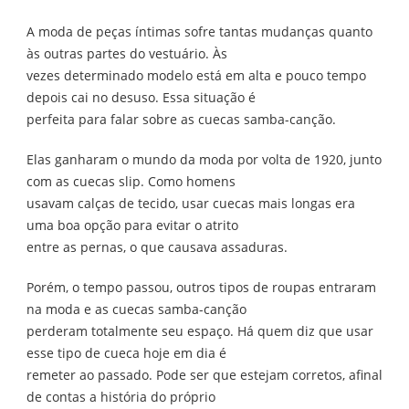
VANTAGENS
A moda de peças íntimas sofre tantas mudanças quanto
DE
USAR
às outras partes do vestuário. Às
CUECA
vezes determinado modelo está em alta e pouco tempo
SAMBA-
CANÇÃO
depois cai no desuso. Essa situação é
perfeita para falar sobre as cuecas samba-canção.
Elas ganharam o mundo da moda por volta de 1920, junto
com as cuecas slip. Como homens
usavam calças de tecido, usar cuecas mais longas era
uma boa opção para evitar o atrito
entre as pernas, o que causava assaduras.
Porém, o tempo passou, outros tipos de roupas entraram
na moda e as cuecas samba-canção
perderam totalmente seu espaço. Há quem diz que usar
esse tipo de cueca hoje em dia é
remeter ao passado. Pode ser que estejam corretos, afinal
de contas a história do próprio