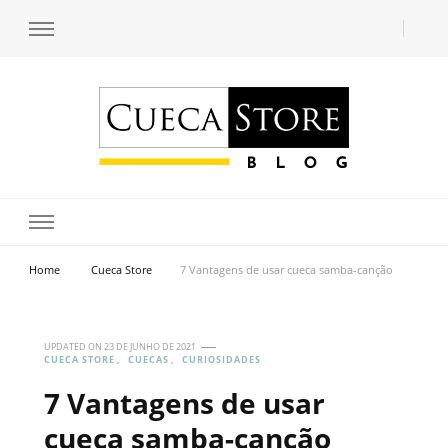
Transforme seu estilo com o blog de moda masculina da Cueca Store. Descubra
Cueca Store Blog
tendências e inspirações para se vestir com confiança e criar seu visual único
com as dicas do especialista Lucas Balzer.
Home
Cueca Store
7 Vantagens de usar cueca samba-canção
UPDATED ON
23 DE JUNHO DE 2021
CUECA STORE
CUECAS
CURIOSIDADES
7 Vantagens de usar
cueca samba-canção