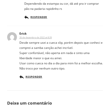
Dependendo da estampa ou cor, dá até pra ir comprar
pão na padaria rapidinho rs
RESPONDER
Erick
26 de dezembro de 2022 at 8:39
Desde sempre usei a cueca slip, porém depois que conheci e
comprei a samba canção achei incrível.
Super confortável, não aperta em nada e sinto uma
liberdade maior o que eu amei.
Usar como cueca no dia a dia para mim foi a melhor escolha.
Não troco por nenhum outro tipo.
RESPONDER
Deixe um comentário