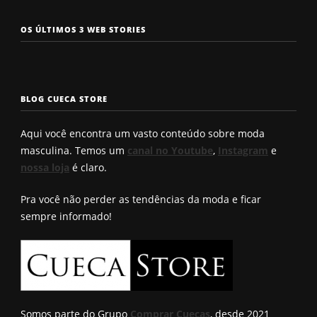
Os 7 tipos de
Cueca com
Precisa c
OS ÚLTIMOS 3 WEB STORIES
rosto
enchimento
a cueca p
masculinos em
pra levantar o
não enrol
2025. Qual é o
bumbum. Você
Confira a
seu?
conhece?
solução q
BLOG CUECA STORE
Roberto
encontro
Aqui você encontra um vasto conteúdo sobre moda
masculina. Temos um
canal no Youtube
,
Instagram
e
nossa loja
é claro.
Pra você não perder as tendências da moda e ficar
sempre informado!
Somos parte do Grupo
Comprar Cuecas
, desde 2021