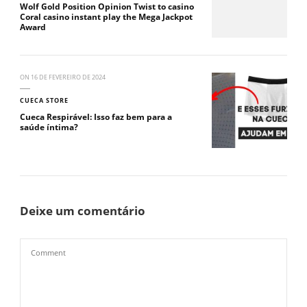
Wolf Gold Position Opinion Twist to casino
Coral casino instant play the Mega Jackpot
Award
ON
16 DE FEVEREIRO DE 2024
CUECA STORE
Cueca Respirável: Isso faz bem para a
saúde íntima?
Deixe um comentário