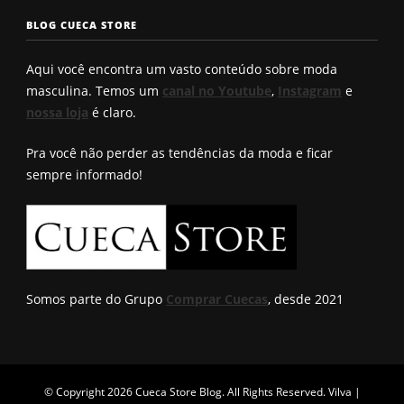
seu?
conhece?
solução q
BLOG CUECA STORE
Roberto
encontro
Aqui você encontra um vasto conteúdo sobre moda
masculina. Temos um
canal no Youtube
,
Instagram
e
nossa loja
é claro.
Pra você não perder as tendências da moda e ficar
sempre informado!
Somos parte do Grupo
Comprar Cuecas
, desde 2021
© Copyright 2026
Cueca Store Blog
. All Rights Reserved.
Vilva |