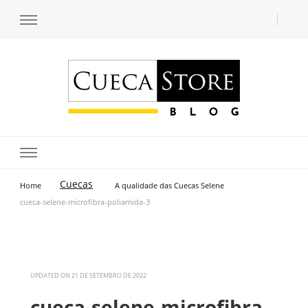
Transforme seu estilo com o blog de moda masculina da Cueca Store. Descubra
Cueca Store Blog
tendências e inspirações para se vestir com confiança e criar seu visual único
com as dicas do especialista Lucas Balzer.
Cuecas
Home
A qualidade das Cuecas Selene
cueca-selene-microfibra-poliamida-3
UPDATED ON
21 DE SETEMBRO DE 2022
cueca-selene-microfibra-