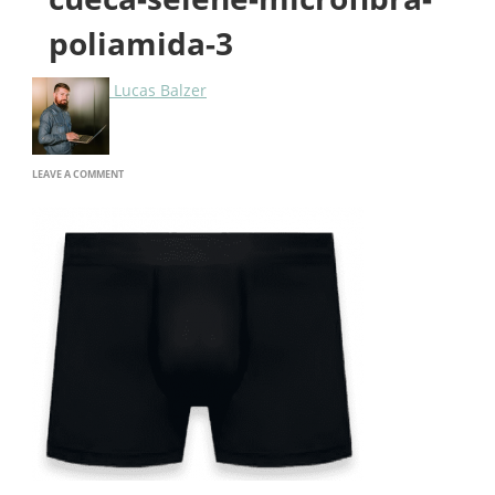
poliamida-3
Lucas Balzer
ON
LEAVE A COMMENT
CUECA-
SELENE-
MICROFIBRA-
POLIAMIDA-
3