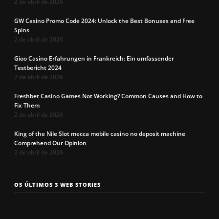
2 de abril de 2026
GW Casino Promo Code 2024: Unlock the Best Bonuses and Free
Spins
2 de abril de 2026
Gioo Casino Erfahrungen in Frankreich: Ein umfassender
Testbericht 2024
2 de abril de 2026
Freshbet Casino Games Not Working? Common Causes and How to
Fix Them
2 de abril de 2026
King of the Nile Slot mecca mobile casino no deposit machine
Comprehend Our Opinion
2 de abril de 2026
Os 7 tipos de
Cueca com
Precisa c
OS ÚLTIMOS 3 WEB STORIES
rosto
enchimento
a cueca p
masculinos em
pra levantar o
não enrol
2025. Qual é o
bumbum. Você
Confira a