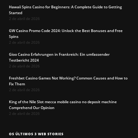
Hawaii Spins Casino for Beginners: A Complete Guide to Getting
Started
2 de abril de 2026
GW Casino Promo Code 2024: Unlock the Best Bonuses and Free
Spins
2 de abril de 2026
Gioo Casino Erfahrungen in Frankreich: Ein umfassender
Testbericht 2024
2 de abril de 2026
Freshbet Casino Games Not Working? Common Causes and How to
Fix Them
2 de abril de 2026
King of the Nile Slot mecca mobile casino no deposit machine
Comprehend Our Opinion
2 de abril de 2026
Os 7 tipos de
Cueca com
Precisa c
OS ÚLTIMOS 3 WEB STORIES