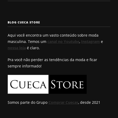
rosto
enchimento
a cueca p
masculinos em
pra levantar o
não enrol
2025. Qual é o
bumbum. Você
Confira a
seu?
conhece?
solução q
BLOG CUECA STORE
Roberto
encontro
Aqui você encontra um vasto conteúdo sobre moda
masculina. Temos um
canal no Youtube
,
Instagram
e
nossa loja
é claro.
Pra você não perder as tendências da moda e ficar
sempre informado!
Somos parte do Grupo
Comprar Cuecas
, desde 2021