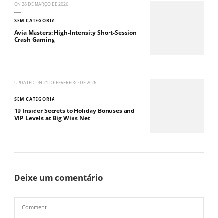
ON
28 DE MARÇO DE 2026
SEM CATEGORIA
Avia Masters: High‑Intensity Short‑Session
Crash Gaming
UPDATED ON
21 DE FEVEREIRO DE 2026
SEM CATEGORIA
10 Insider Secrets to Holiday Bonuses and
VIP Levels at Big Wins Net
Deixe um comentário