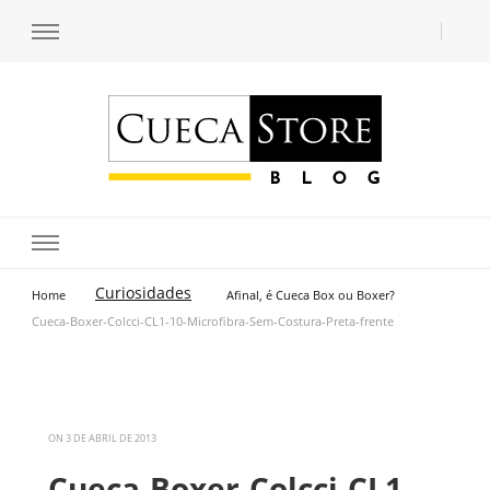
Transforme seu estilo com o blog de moda masculina da Cueca Store. Descubra
Cueca Store Blog
tendências e inspirações para se vestir com confiança e criar seu visual único
com as dicas do especialista Lucas Balzer.
Curiosidades
Home
Afinal, é Cueca Box ou Boxer?
Cueca-Boxer-Colcci-CL1-10-Microfibra-Sem-Costura-Preta-frente
ON
3 DE ABRIL DE 2013
Cueca-Boxer-Colcci-CL1-