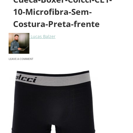
10-Microfibra-Sem-
Costura-Preta-frente
Lucas Balzer
ON
LEAVE A COMMENT
CUECA-
BOXER-
COLCCI-
CL1-
10-
MICROFIBRA-
SEM-
COSTURA-
PRETA-
FRENTE