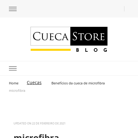
Transforme seu estilo com o blog de moda masculina da Cueca Store. Descubra
Cueca Store Blog
tendências e inspirações para se vestir com confiança e criar seu visual único
com as dicas do especialista Lucas Balzer.
Cuecas
Home
Benefícios da cueca de microfibra
microfibra
UPDATED ON
22 DE FEVEREIRO DE 2021
microfibra