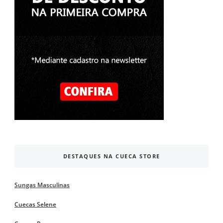
DESTAQUES NA CUECA STORE
Sungas Masculinas
Cuecas Selene