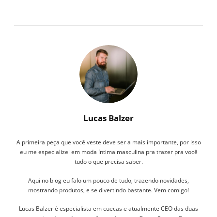
Lucas Balzer
A primeira peça que você veste deve ser a mais importante, por isso
eu me especializei em moda íntima masculina pra trazer pra você
tudo o que precisa saber.
Aqui no blog eu falo um pouco de tudo, trazendo novidades,
mostrando produtos, e se divertindo bastante. Vem comigo!
Lucas Balzer é especialista em cuecas e atualmente CEO das duas