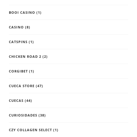
BOOI CASINO
(1)
CASINO
(8)
CATSPINS
(1)
CHICKEN ROAD 2
(2)
CORGIBET
(1)
CUECA STORE
(47)
CUECAS
(44)
CURIOSIDADES
(38)
CZY COLLAGEN SELECT
(1)