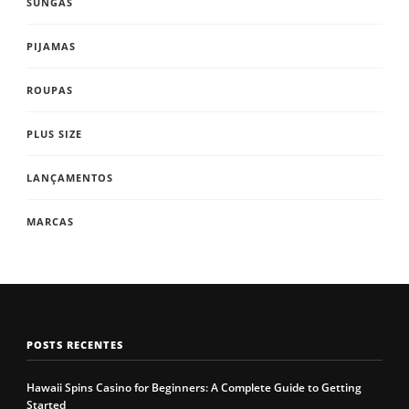
SUNGAS
PIJAMAS
ROUPAS
PLUS SIZE
LANÇAMENTOS
MARCAS
POSTS RECENTES
Hawaii Spins Casino for Beginners: A Complete Guide to Getting
Started