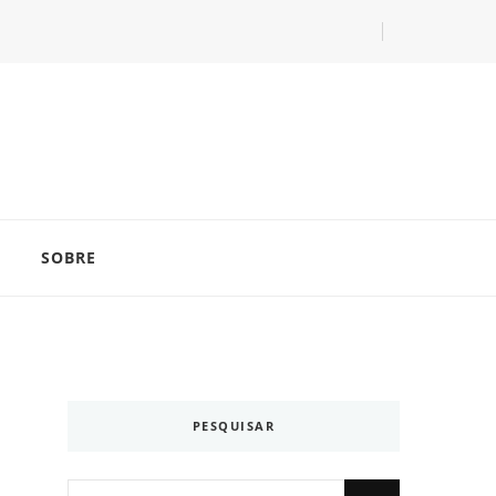
com as dicas do especialista Lucas Balzer.
SOBRE
PESQUISAR
Looking