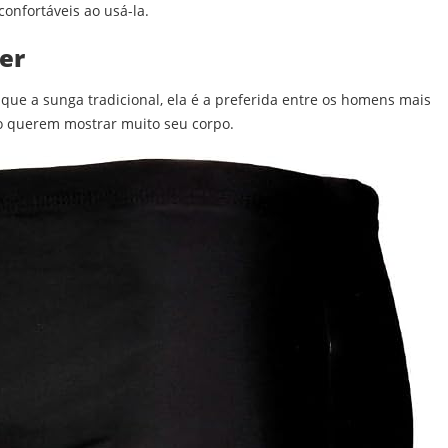
onfortáveis ao usá-la.
er
ue a sunga tradicional, ela é a preferida entre os homens mais
ão querem mostrar muito seu corpo.