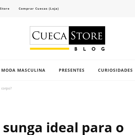
 Store
Comprar Cuecas (Loja)
scubra tendências e inspirações para se vestir com confiança e criar seu visual único 
MODA MASCULINA
PRESENTES
CURIOSIDADES
u corpo?
 sunga ideal para o