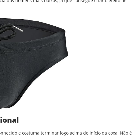
ncia dos homens mais baixos, já que consegue criar o efeito de
ional
onhecido e costuma terminar logo acima do início da coxa. Não é