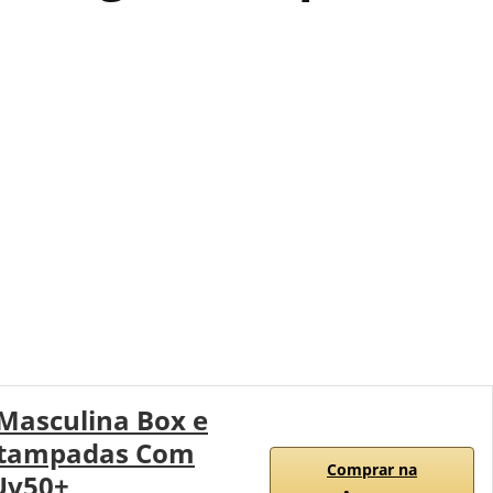
 Masculina Box e
stampadas Com
Comprar na
Uv50+