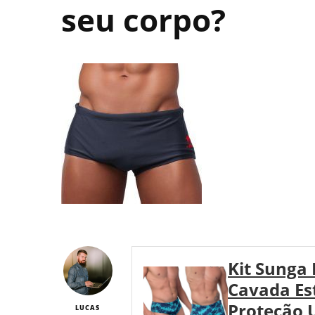
seu corpo?
Kit Sunga
Cavada E
Proteção 
LUCAS