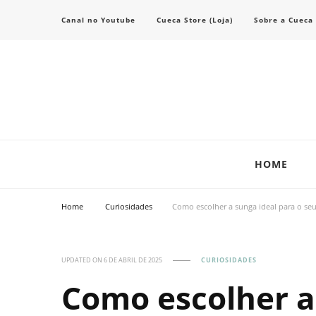
Canal no Youtube
Cueca Store (Loja)
Sobre a Cueca
Transforme seu estilo com o blog de moda masculina da Cueca Store. De
Cueca Store Blog
HOME
Home
Curiosidades
Como escolher a sunga ideal para o se
UPDATED ON
6 DE ABRIL DE 2025
CURIOSIDADES
Como escolher a