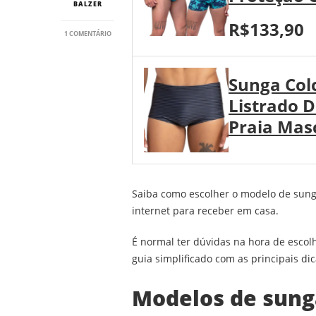
BALZER
R$133,90
EM
1 COMENTÁRIO
COMO
ESCOLHER
A
Sunga Colc
SUNGA
IDEAL
Listrado 
PARA
O
Praia Mas
SEU
CORPO?
Saiba como escolher o modelo de sunga
internet para receber em casa.
É normal ter dúvidas na hora de escol
guia simplificado com as principais di
Modelos de sung