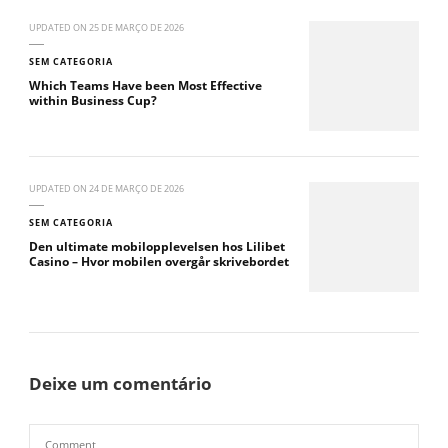
UPDATED ON
25 DE MARÇO DE 2026
SEM CATEGORIA
Which Teams Have been Most Effective
within Business Cup?
UPDATED ON
24 DE MARÇO DE 2026
SEM CATEGORIA
Den ultimate mobilopplevelsen hos Lilibet
Casino – Hvor mobilen overgår skrivebordet
Deixe um comentário