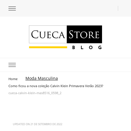
Transforme seu estilo com o blog de moda masculina da Cueca Store. Descubra
Cueca Store Blog
tendências e inspirações para se vestir com confiança e criar seu visual único
com as dicas do especialista Lucas Balzer.
Moda Masculina
Home
Como ficou a nova coleção Calvin Klein Primavera Verão 2023?
cueca-calvin-klein-mas8516_0598_2
UPDATED ON
21 DE SETEMBRO DE 2022