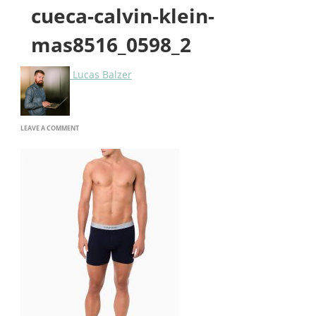
cueca-calvin-klein-
mas8516_0598_2
Lucas Balzer
ON
LEAVE A COMMENT
CUECA-
CALVIN-
KLEIN-
MAS8516_0598_2