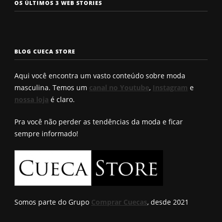
Os 7 tipos de
Cueca com
Precisa c
OS ÚLTIMOS 3 WEB STORIES
rosto
enchimento
a cueca p
masculinos em
pra levantar o
não enrol
2025. Qual é o
bumbum. Você
Confira a
seu?
conhece?
solução q
BLOG CUECA STORE
Roberto
encontro
Aqui você encontra um vasto conteúdo sobre moda
masculina. Temos um
canal no Youtube
,
Instagram
e
nossa loja
é claro.
Pra você não perder as tendências da moda e ficar
sempre informado!
Somos parte do Grupo
Comprar Cuecas
, desde 2021