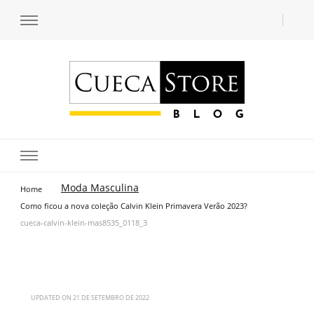
Transforme seu estilo com o blog de moda masculina da Cueca Store. Descubra
Cueca Store Blog
tendências e inspirações para se vestir com confiança e criar seu visual único
com as dicas do especialista Lucas Balzer.
Moda Masculina
Home
Como ficou a nova coleção Calvin Klein Primavera Verão 2023?
cueca-calvin-klein-mas8535_0118_3
UPDATED ON
21 DE SETEMBRO DE 2022