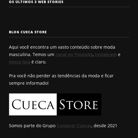
Os 7 tipos de
Cueca com
Precisa c
OS ÚLTIMOS 3 WEB STORIES
rosto
enchimento
a cueca p
masculinos em
pra levantar o
não enrol
2025. Qual é o
bumbum. Você
Confira a
seu?
conhece?
solução q
BLOG CUECA STORE
Roberto
encontro
Aqui você encontra um vasto conteúdo sobre moda
masculina. Temos um
canal no Youtube
,
Instagram
e
nossa loja
é claro.
Pra você não perder as tendências da moda e ficar
sempre informado!
Somos parte do Grupo
Comprar Cuecas
, desde 2021