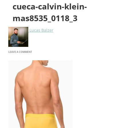
cueca-calvin-klein-
mas8535_0118_3
Lucas Balzer
ON
LEAVE A COMMENT
CUECA-
CALVIN-
KLEIN-
MAS8535_0118_3