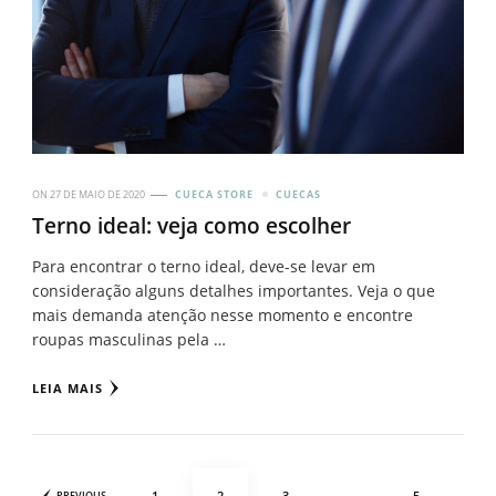
ON
27 DE MAIO DE 2020
CUECA STORE
CUECAS
Terno ideal: veja como escolher
Para encontrar o terno ideal, deve-se levar em
consideração alguns detalhes importantes. Veja o que
mais demanda atenção nesse momento e encontre
roupas masculinas pela …
LEIA MAIS
Paginação
PAGE
PAGE
PAGE
PAGE
1
2
3
…
5
PREVIOUS