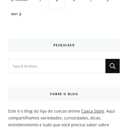
de
posts
NEXT
PESQUISAR
Looking
for
Something?
SOBRE O BLOG
Este é o blog da loja de cuecas online
Cueca Store
. Aqui
compartilhamos variedades, curiosidades, dicas,
entretenimento e tudo que você precisa saber sobre