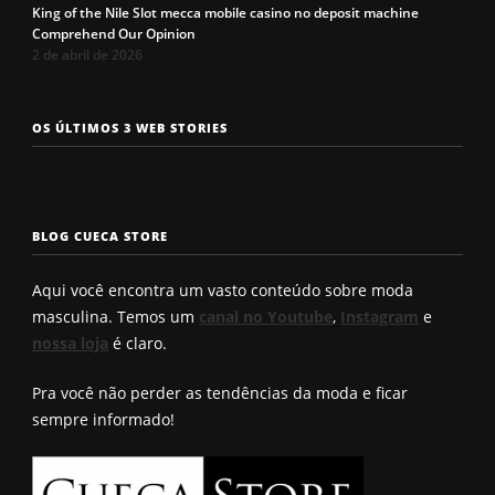
King of the Nile Slot mecca mobile casino no deposit machine
Comprehend Our Opinion
2 de abril de 2026
Os 7 tipos de
Cueca com
Precisa c
OS ÚLTIMOS 3 WEB STORIES
rosto
enchimento
a cueca p
masculinos em
pra levantar o
não enrol
2025. Qual é o
bumbum. Você
Confira a
seu?
conhece?
solução q
BLOG CUECA STORE
Roberto
encontro
Aqui você encontra um vasto conteúdo sobre moda
masculina. Temos um
canal no Youtube
,
Instagram
e
nossa loja
é claro.
Pra você não perder as tendências da moda e ficar
sempre informado!