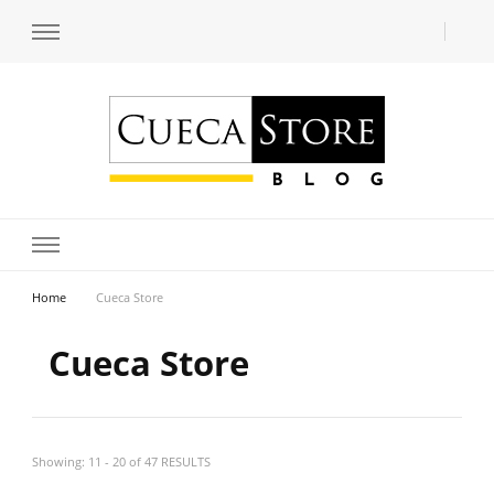
Transforme seu estilo com o blog de moda masculina da Cueca Store. Descubra
Cueca Store Blog
tendências e inspirações para se vestir com confiança e criar seu visual único
com as dicas do especialista Lucas Balzer.
Home
Cueca Store
Cueca Store
Showing: 11 - 20 of 47 RESULTS