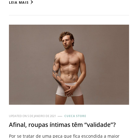
LEIA MAIS
UPDATED ON
5 DE JANEIRO DE 2021
CUECA STORE
Afinal, roupas íntimas têm “validade”?
Por se tratar de uma peça que fica escondida a maior