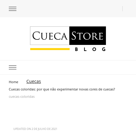
Transforme seu estilo com o blog de moda masculina da Cueca Store. Descubra
Cueca Store Blog
tendências e inspirações para se vestir com confiança e criar seu visual único
com as dicas do especialista Lucas Balzer.
Cuecas
Home
Cuecas coloridas: por que não experimentar novas cores de cuecas?
cuecas-coloridas
UPDATED ON
2 DE JULHO DE 2021