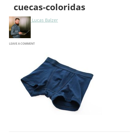
cuecas-coloridas
Lucas Balzer
ON
LEAVE A COMMENT
CUECAS-
COLORIDAS