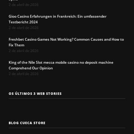
2 de abril de 2026
Gioo Casino Erfahrungen in Frankreich: Ein umfassender
Testbericht 2024
2 de abril de 2026
Freshbet Casino Games Not Working? Common Causes and How to
Fix Them
2 de abril de 2026
King of the Nile Slot mecca mobile casino no deposit machine
Comprehend Our Opinion
2 de abril de 2026
Os 7 tipos de
Cueca com
Precisa c
OS ÚLTIMOS 3 WEB STORIES
rosto
enchimento
a cueca p
masculinos em
pra levantar o
não enrol
2025. Qual é o
bumbum. Você
Confira a
seu?
conhece?
solução q
BLOG CUECA STORE
Roberto
encontro