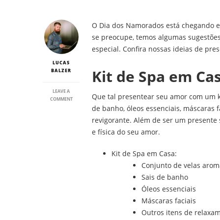
O Dia dos Namorados está chegando e 
se preocupe, temos algumas sugestões 
especial. Confira nossas ideias de pre
LUCAS
Kit de Spa em Ca
BALZER
LEAVE A
Que tal presentear seu amor com um k
ON
COMMENT
DIA
de banho, óleos essenciais, máscaras 
DOS
revigorante. Além de ser um presente
NAMORADOS
2023:
e física do seu amor.
5
DICAS
Kit de Spa em Casa:
DE
PRESENTES
Conjunto de velas arom
Sais de banho
Óleos essenciais
Máscaras faciais
Outros itens de relaxa