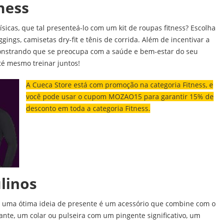
ness
ísicas, que tal presenteá-lo com um kit de roupas fitness? Escolha
ggings, camisetas dry-fit e tênis de corrida. Além de incentivar a
emonstrando que se preocupa com a saúde e bem-estar do seu
té mesmo treinar juntos!
A Cueca Store está com promoção na categoria Fitness, e
você pode usar o cupom MOZAO15 para garantir 15% de
desconto em toda a categoria Fitness.
linos
 uma ótima ideia de presente é um acessório que combine com o
gante, um colar ou pulseira com um pingente significativo, um