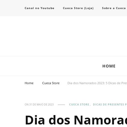
Canal no Youtube
Cueca Store (Loja)
Sobre a Cueca
Transforme seu estilo com o blog de moda masculina da Cueca Store. De
Cueca Store Blog
HOME
Home
Cueca Store
Dia dos Namorados 2023: 5 Dicas de Pre
ON
31 DE MAIO DE 2023
CUECA STORE
DICAS DE PRESENTES 
Dia dos Namorad