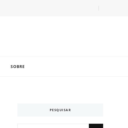
com as dicas do especialista Lucas Balzer.
SOBRE
PESQUISAR
Looking