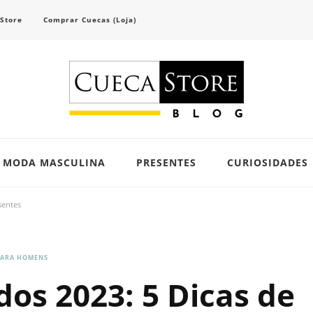
 Store
Comprar Cuecas (Loja)
scubra tendências e inspirações para se vestir com confiança e criar seu visual único 
MODA MASCULINA
PRESENTES
CURIOSIDADES
sentes
PARA HOMENS
os 2023: 5 Dicas de