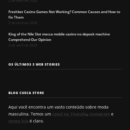
2 de abril de 2026
Freshbet Casino Games Not Working? Common Causes and How to
Fix Them
2 de abril de 2026
King of the Nile Slot mecca mobile casino no deposit machine
Comprehend Our Opinion
2 de abril de 2026
Os 7 tipos de
Cueca com
Precisa c
OS ÚLTIMOS 3 WEB STORIES
rosto
enchimento
a cueca p
masculinos em
pra levantar o
não enrol
2025. Qual é o
bumbum. Você
Confira a
seu?
conhece?
solução q
BLOG CUECA STORE
Roberto
encontro
Aqui você encontra um vasto conteúdo sobre moda
masculina. Temos um
canal no Youtube
,
Instagram
e
nossa loja
é claro.