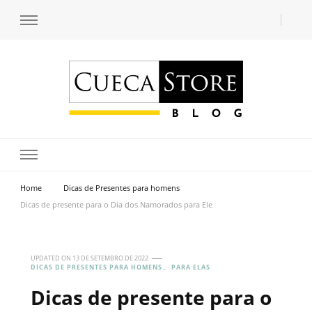
Transforme seu estilo com o blog de moda masculina da Cueca Store. Descubra
Cueca Store Blog
tendências e inspirações para se vestir com confiança e criar seu visual único
com as dicas do especialista Lucas Balzer.
Home
Dicas de Presentes para homens
Dicas de presente para o Dia dos Namorados para Ele
UPDATED ON
13 DE SETEMBRO DE 2022
DICAS DE PRESENTES PARA HOMENS
PARA ELAS
Dicas de presente para o