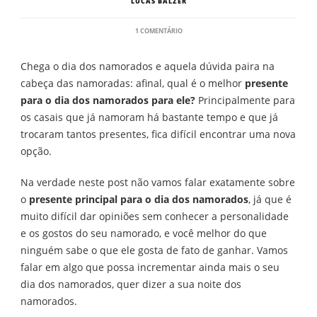
LUCAS BALZER
EM
1 COMENTÁRIO
DICAS
DE
Chega o dia dos namorados e aquela dúvida paira na
PRESENTE
PARA
cabeça das namoradas: afinal, qual é o melhor
presente
O
para o dia dos namorados para ele?
DIA
Principalmente para
DOS
os casais que já namoram há bastante tempo e que já
NAMORADOS
trocaram tantos presentes, fica difícil encontrar uma nova
PARA
ELE
opção.
Na verdade neste post não vamos falar exatamente sobre
o
presente principal para o dia dos namorados
, já que é
muito difícil dar opiniões sem conhecer a personalidade
e os gostos do seu namorado, e você melhor do que
ninguém sabe o que ele gosta de fato de ganhar. Vamos
falar em algo que possa incrementar ainda mais o seu
dia dos namorados, quer dizer a sua noite dos
namorados.