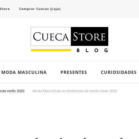
 Store
Comprar Cuecas (Loja)
scubra tendências e inspirações para se vestir com confiança e criar seu visual único 
MODA MASCULINA
PRESENTES
CURIOSIDADES
oda verão 2020
Moda Masculinaa as tendencias da moda verao 2020