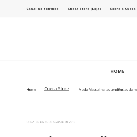
Canal no Youtube
Cueca Store (Loja)
Sobre a Cueca
Transforme seu estilo com o blog de moda masculina da Cueca Store. De
Cueca Store Blog
HOME
Cueca Store
Home
Moda Masculina: as tendências da m
UPDATED ON
16 DE AGOSTO DE 2019