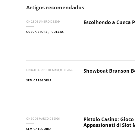
Artigos recomendados
Escolhendo a Cueca P
ON
23 DE JANEIRO DE 2024
CUECA STORE
CUECAS
Showboat Branson Bel
UPDATED ON
18 DE MARÇO DE 2026
SEM CATEGORIA
Pistolo Casino: Gioco
ON
30 DE MARÇO DE 2026
Appassionati di Slot 
SEM CATEGORIA