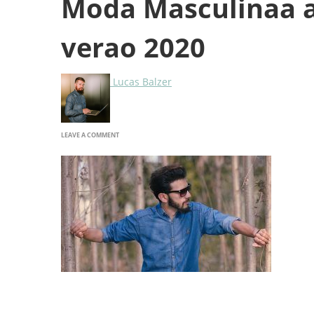
Moda Masculinaa a
verao 2020
Lucas Balzer
ON
LEAVE A COMMENT
MODA
MASCULINAA
AS
TENDENCIAS
DA
MODA
VERAO
2020