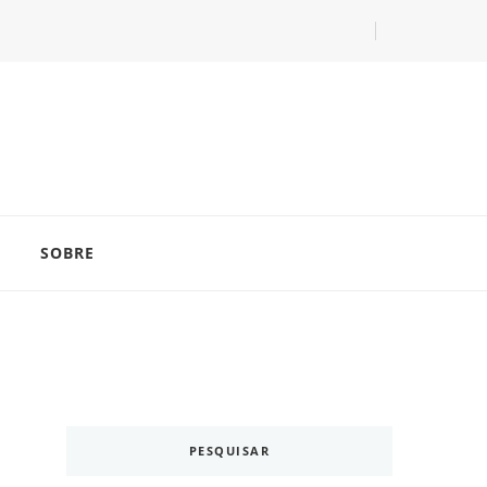
com as dicas do especialista Lucas Balzer.
SOBRE
PESQUISAR