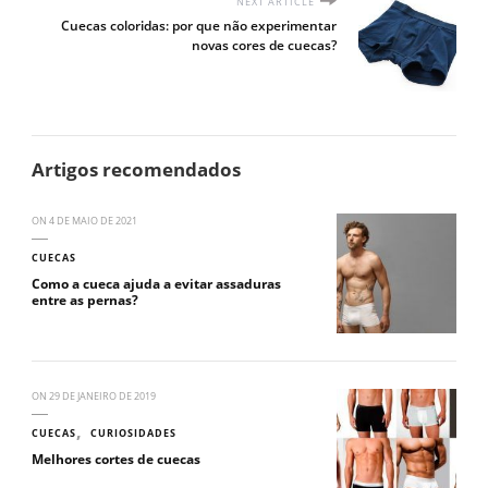
NEXT ARTICLE
Cuecas coloridas: por que não experimentar
novas cores de cuecas?
Artigos recomendados
ON
4 DE MAIO DE 2021
CUECAS
Como a cueca ajuda a evitar assaduras
entre as pernas?
ON
29 DE JANEIRO DE 2019
CUECAS
CURIOSIDADES
Melhores cortes de cuecas