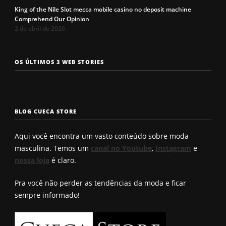
King of the Nile Slot mecca mobile casino no deposit machine
Comprehend Our Opinion
2 de abril de 2026
Os 7 tipos de
Cueca com
Precisa c
OS ÚLTIMOS 3 WEB STORIES
rosto
enchimento
a cueca p
masculinos em
pra levantar o
não enrol
2025. Qual é o
bumbum. Você
Confira a
seu?
conhece?
solução q
BLOG CUECA STORE
Roberto
encontro
Aqui você encontra um vasto conteúdo sobre moda
masculina. Temos um
canal no Youtube
,
Instagram
e
nossa loja
é claro.
Pra você não perder as tendências da moda e ficar
sempre informado!