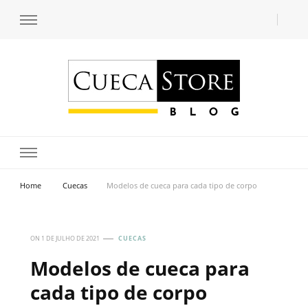
Transforme seu estilo com o blog de moda masculina da Cueca Store. Descubra
Cueca Store Blog
tendências e inspirações para se vestir com confiança e criar seu visual único
com as dicas do especialista Lucas Balzer.
Home
Cuecas
Modelos de cueca para cada tipo de corpo
ON
1 DE JULHO DE 2021
CUECAS
Modelos de cueca para
cada tipo de corpo