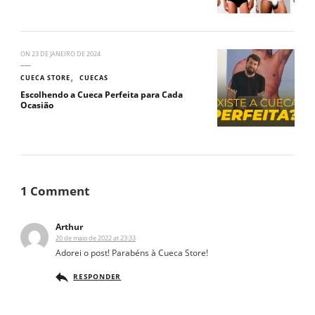
ON
23 DE JANEIRO DE 2024
CUECA STORE
CUECAS
Escolhendo a Cueca Perfeita para Cada
Ocasião
1 Comment
Arthur
20 de maio de 2022 at 23:33
Adorei o post! Parabéns à Cueca Store!
RESPONDER