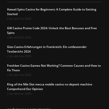
Hawaii Spins Casino for Beginners: A Complete Guide to Getting
Started
2 de abril de 2026
GW Casino Promo Code 2024: Unlock the Best Bonuses and Free
Spins
2 de abril de 2026
Gioo Casino Erfahrungen in Frankreich: Ein umfassender
Testbericht 2024
2 de abril de 2026
Freshbet Casino Games Not Working? Common Causes and How to
Fix Them
2 de abril de 2026
King of the Nile Slot mecca mobile casino no deposit machine
Comprehend Our Opinion
2 de abril de 2026
Os 7 tipos de
Cueca com
Precisa c