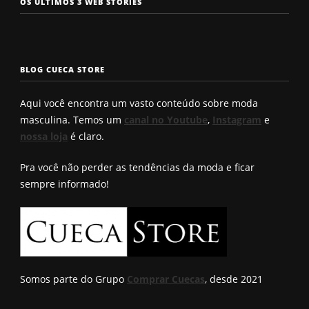
OS ÚLTIMOS 3 WEB STORIES
rosto
enchimento
a cueca p
masculinos em
pra levantar o
não enrol
2025. Qual é o
bumbum. Você
Confira a
seu?
conhece?
solução q
BLOG CUECA STORE
Roberto
encontro
Aqui você encontra um vasto conteúdo sobre moda
masculina. Temos um
canal no Youtube
,
Instagram
e
nossa loja
é claro.
Pra você não perder as tendências da moda e ficar
sempre informado!
Somos parte do Grupo
Comprar Cuecas
, desde 2021