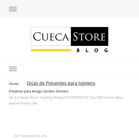
Transforme seu estilo com o blog de moda masculina da Cueca Store. Descubra
Cueca Store Blog
tendências e inspirações para se vestir com confiança e criar seu visual único
com as dicas do especialista Lucas Balzer.
Dicas de Presentes para homens
Home
Presente para Amigo Secreto Homem
kit-2-Cuecas-Short-Tommy-HilfigerTH1U87904372-Tim-100-Cotton-Azul-
Xadrez-frente-160
ON
19 DE JUNHO DE 2015