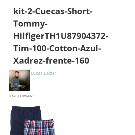
kit-2-Cuecas-Short-
Tommy-
HilfigerTH1U87904372-
Tim-100-Cotton-Azul-
Xadrez-frente-160
Lucas Balzer
ON
LEAVE A COMMENT
KIT-
2-
CUECAS-
SHORT-
TOMMY-
HILFIGERTH1U87904372-
TIM-
100-