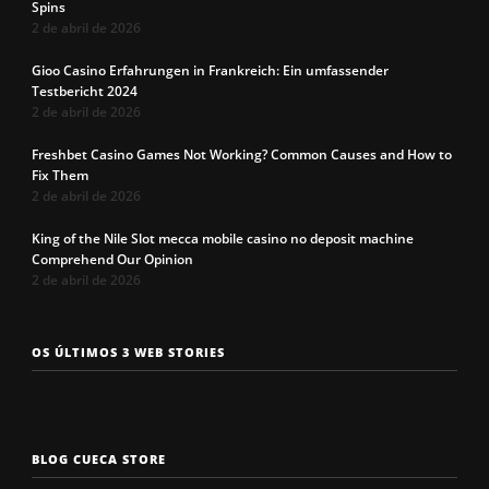
Spins
2 de abril de 2026
Gioo Casino Erfahrungen in Frankreich: Ein umfassender
Testbericht 2024
2 de abril de 2026
Freshbet Casino Games Not Working? Common Causes and How to
Fix Them
2 de abril de 2026
King of the Nile Slot mecca mobile casino no deposit machine
Comprehend Our Opinion
2 de abril de 2026
Os 7 tipos de
Cueca com
Precisa c
OS ÚLTIMOS 3 WEB STORIES
rosto
enchimento
a cueca p
masculinos em
pra levantar o
não enrol
2025. Qual é o
bumbum. Você
Confira a
seu?
conhece?
solução q
BLOG CUECA STORE
Roberto