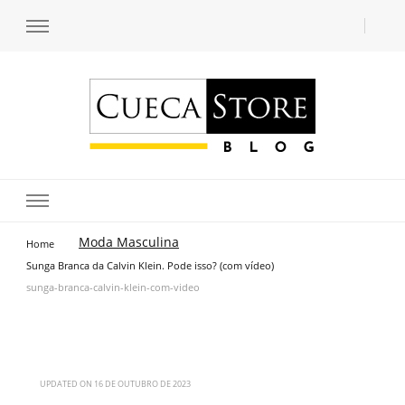
Transforme seu estilo com o blog de moda masculina da Cueca Store. Descubra
Cueca Store Blog
tendências e inspirações para se vestir com confiança e criar seu visual único
com as dicas do especialista Lucas Balzer.
Moda Masculina
Home
Sunga Branca da Calvin Klein. Pode isso? (com vídeo)
sunga-branca-calvin-klein-com-video
UPDATED ON
16 DE OUTUBRO DE 2023