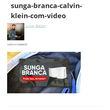
sunga-branca-calvin-
klein-com-video
Lucas Balzer
ON
LEAVE A COMMENT
SUNGA-
BRANCA-
CALVIN-
KLEIN-
COM-
VIDEO