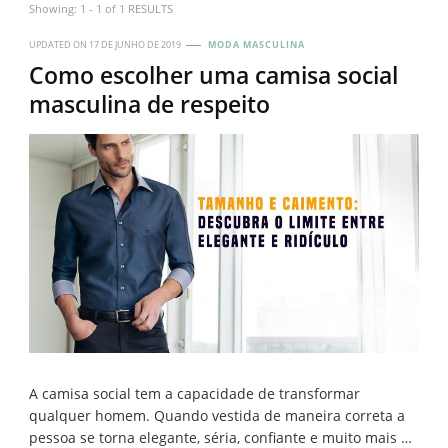
Showing: 1 - 1 of 1 RESULTS
UPDATED ON
17 DE JUNHO DE 2019
MODA MASCULINA
Como escolher uma camisa social
masculina de respeito
A camisa social tem a capacidade de transformar
qualquer homem. Quando vestida de maneira correta a
pessoa se torna elegante, séria, confiante e muito mais …