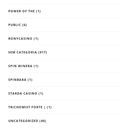
POWER OF THE
(1)
PUBLIC
(6)
RONYCASINO
(1)
SEM CATEGORIA
(917)
SPIN WINERA
(1)
SPINBARA
(1)
STARDA CASINO
(1)
TRICHOMIST FORTE |
(1)
UNCATEGORIZED
(40)