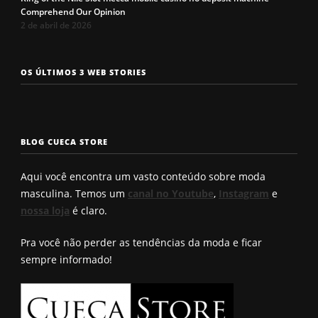
Comprehend Our Opinion
2 de abril de 2026
Os 7 tipos de
Cueca com
Precisa c
OS ÚLTIMOS 3 WEB STORIES
rosto
enchimento
a cueca p
masculinos em
pra levantar o
não enrol
2025. Qual é o
bumbum. Você
Confira a
seu?
conhece?
solução q
BLOG CUECA STORE
Roberto
encontro
Aqui você encontra um vasto conteúdo sobre moda
masculina. Temos um
canal no Youtube
,
Instagram
e
nossa loja
é claro.
Pra você não perder as tendências da moda e ficar
sempre informado!