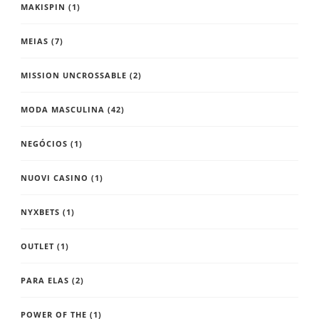
MAKISPIN
(1)
MEIAS
(7)
MISSION UNCROSSABLE
(2)
MODA MASCULINA
(42)
NEGÓCIOS
(1)
NUOVI CASINO
(1)
NYXBETS
(1)
OUTLET
(1)
PARA ELAS
(2)
POWER OF THE
(1)