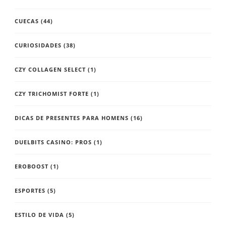
CUECAS
(44)
CURIOSIDADES
(38)
CZY COLLAGEN SELECT
(1)
CZY TRICHOMIST FORTE
(1)
DICAS DE PRESENTES PARA HOMENS
(16)
DUELBITS CASINO: PROS
(1)
EROBOOST
(1)
ESPORTES
(5)
ESTILO DE VIDA
(5)