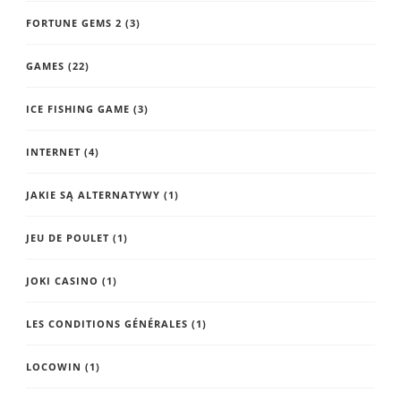
FORTUNE GEMS 2
(3)
GAMES
(22)
ICE FISHING GAME
(3)
INTERNET
(4)
JAKIE SĄ ALTERNATYWY
(1)
JEU DE POULET
(1)
JOKI CASINO
(1)
LES CONDITIONS GÉNÉRALES
(1)
LOCOWIN
(1)