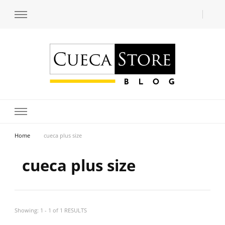
Transforme seu estilo com o blog de moda masculina da Cueca Store. Descubra
Cueca Store Blog
tendências e inspirações para se vestir com confiança e criar seu visual único
com as dicas do especialista Lucas Balzer.
Home
cueca plus size
cueca plus size
Showing: 1 - 1 of 1 RESULTS