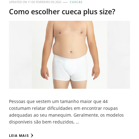
UPDATED ON
11 DE FEVEREIRO DE 2022
CUECAS
Como escolher cueca plus size?
Pessoas que vestem um tamanho maior que 44
costumam relatar dificuldades em encontrar roupas
adequadas ao seu manequim. Geralmente, os modelos
disponíveis são bem reduzidos, …
LEIA MAIS