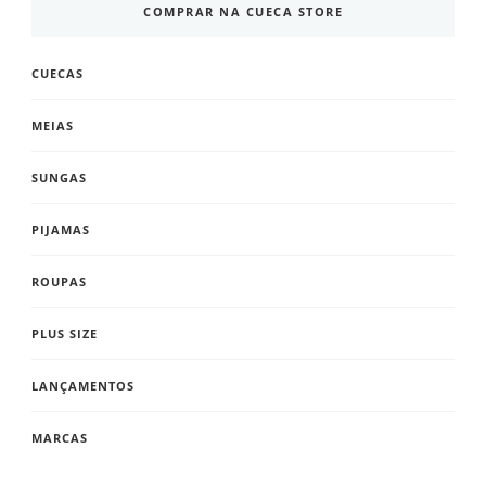
COMPRAR NA CUECA STORE
CUECAS
MEIAS
SUNGAS
PIJAMAS
ROUPAS
PLUS SIZE
LANÇAMENTOS
MARCAS