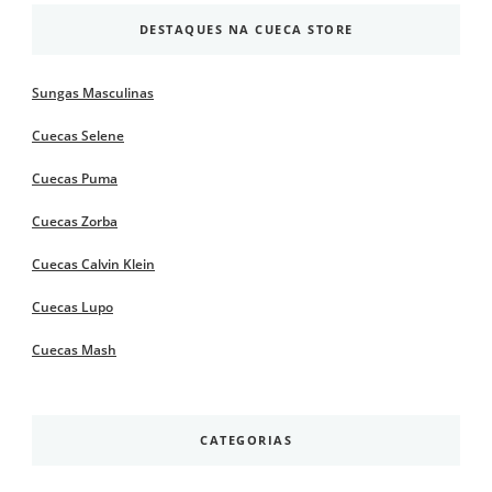
DESTAQUES NA CUECA STORE
Sungas Masculinas
Cuecas Selene
Cuecas Puma
Cuecas Zorba
Cuecas Calvin Klein
Cuecas Lupo
Cuecas Mash
CATEGORIAS