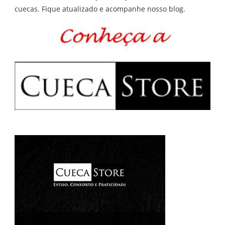
cuecas. Fique atualizado e acompanhe nosso blog.