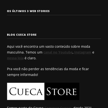
Os 7 tipos de
Cueca com
Precisa c
OS ÚLTIMOS 3 WEB STORIES
rosto
enchimento
a cueca p
masculinos em
pra levantar o
não enrol
2025. Qual é o
bumbum. Você
Confira a
seu?
conhece?
solução q
BLOG CUECA STORE
Roberto
encontro
Aqui você encontra um vasto conteúdo sobre moda
masculina. Temos um
canal no Youtube
,
Instagram
e
nossa loja
é claro.
Pra você não perder as tendências da moda e ficar
sempre informado!
Somos parte do Grupo
Comprar Cuecas
, desde 2021