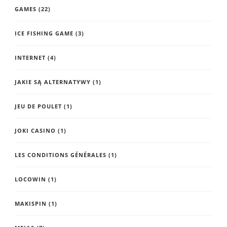
GAMES
(22)
ICE FISHING GAME
(3)
INTERNET
(4)
JAKIE SĄ ALTERNATYWY
(1)
JEU DE POULET
(1)
JOKI CASINO
(1)
LES CONDITIONS GÉNÉRALES
(1)
LOCOWIN
(1)
MAKISPIN
(1)