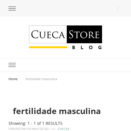
Transforme seu estilo com o blog de moda masculina da Cueca Store. Descubra
Cueca Store Blog
tendências e inspirações para se vestir com confiança e criar seu visual único
com as dicas do especialista Lucas Balzer.
Home
fertilidade masculina
fertilidade masculina
Showing: 1 - 1 of 1 RESULTS
UPDATED ON
9 DE MAIO DE 2021
CUECAS