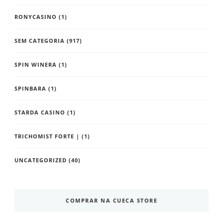
RONYCASINO
(1)
SEM CATEGORIA
(917)
SPIN WINERA
(1)
SPINBARA
(1)
STARDA CASINO
(1)
TRICHOMIST FORTE |
(1)
UNCATEGORIZED
(40)
COMPRAR NA CUECA STORE