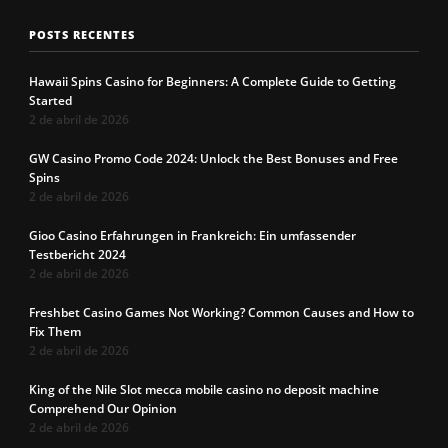
POSTS RECENTES
Hawaii Spins Casino for Beginners: A Complete Guide to Getting
Started
2 de abril de 2026
GW Casino Promo Code 2024: Unlock the Best Bonuses and Free
Spins
2 de abril de 2026
Gioo Casino Erfahrungen in Frankreich: Ein umfassender
Testbericht 2024
2 de abril de 2026
Freshbet Casino Games Not Working? Common Causes and How to
Fix Them
2 de abril de 2026
King of the Nile Slot mecca mobile casino no deposit machine
Comprehend Our Opinion
2 de abril de 2026