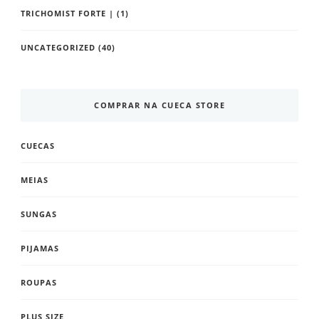
TRICHOMIST FORTE |
(1)
UNCATEGORIZED
(40)
COMPRAR NA CUECA STORE
CUECAS
MEIAS
SUNGAS
PIJAMAS
ROUPAS
PLUS SIZE