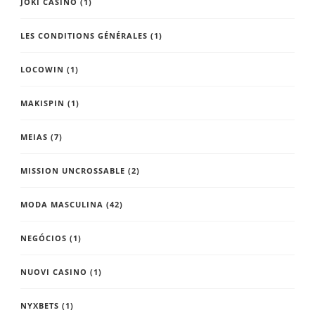
JOKI CASINO
(1)
LES CONDITIONS GÉNÉRALES
(1)
LOCOWIN
(1)
MAKISPIN
(1)
MEIAS
(7)
MISSION UNCROSSABLE
(2)
MODA MASCULINA
(42)
NEGÓCIOS
(1)
NUOVI CASINO
(1)
NYXBETS
(1)