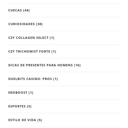
CUECAS
(44)
CURIOSIDADES
(38)
CZY COLLAGEN SELECT
(1)
CZY TRICHOMIST FORTE
(1)
DICAS DE PRESENTES PARA HOMENS
(16)
DUELBITS CASINO: PROS
(1)
EROBOOST
(1)
ESPORTES
(5)
ESTILO DE VIDA
(5)