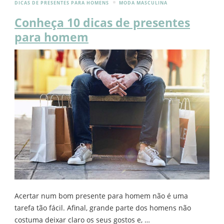
DICAS DE PRESENTES PARA HOMENS
MODA MASCULINA
Conheça 10 dicas de presentes
para homem
Acertar num bom presente para homem não é uma
tarefa tão fácil. Afinal, grande parte dos homens não
costuma deixar claro os seus gostos e, …