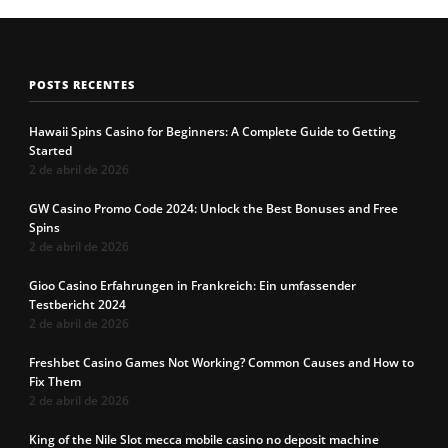
POSTS RECENTES
Hawaii Spins Casino for Beginners: A Complete Guide to Getting
Started
2 de abril de 2026
GW Casino Promo Code 2024: Unlock the Best Bonuses and Free
Spins
2 de abril de 2026
Gioo Casino Erfahrungen in Frankreich: Ein umfassender
Testbericht 2024
2 de abril de 2026
Freshbet Casino Games Not Working? Common Causes and How to
Fix Them
2 de abril de 2026
King of the Nile Slot mecca mobile casino no deposit machine