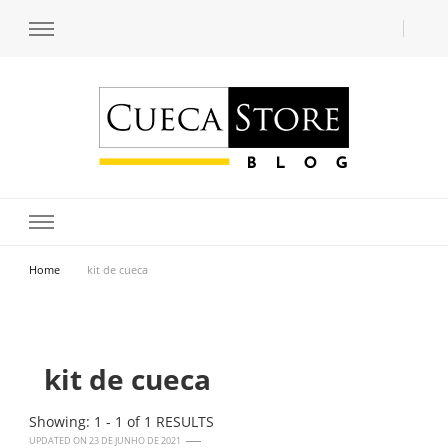
Transforme seu estilo com o blog de moda masculina da Cueca Store. Descubra
Cueca Store Blog
tendências e inspirações para se vestir com confiança e criar seu visual único
com as dicas do especialista Lucas Balzer.
Home
kit de cueca
kit de cueca
Showing: 1 - 1 of 1 RESULTS
UPDATED ON
23 DE JUNHO DE 2021