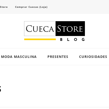
 Store
Comprar Cuecas (Loja)
scubra tendências e inspirações para se vestir com confiança e criar seu visual único 
MODA MASCULINA
PRESENTES
CURIOSIDADES
s