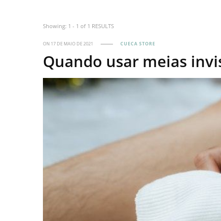
Showing: 1 - 1 of 1 RESULTS
ON
17 DE MAIO DE 2021
CUECA STORE
Quando usar meias invis