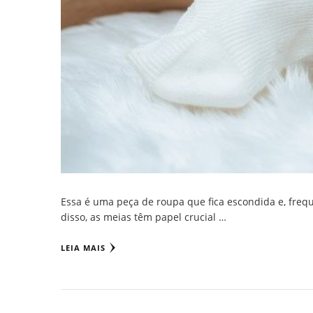
Essa é uma peça de roupa que fica escondida e, freq
disso, as meias têm papel crucial …
LEIA MAIS