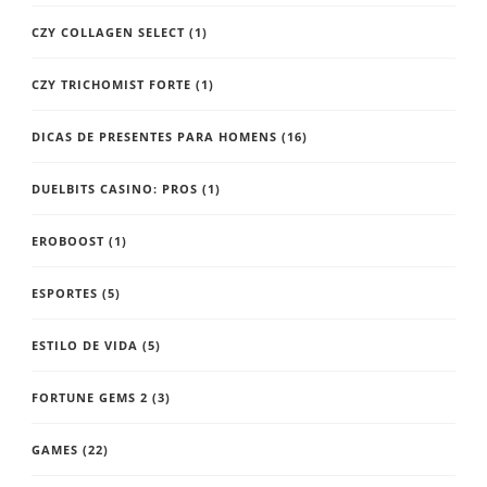
CZY COLLAGEN SELECT
(1)
CZY TRICHOMIST FORTE
(1)
DICAS DE PRESENTES PARA HOMENS
(16)
DUELBITS CASINO: PROS
(1)
EROBOOST
(1)
ESPORTES
(5)
ESTILO DE VIDA
(5)
FORTUNE GEMS 2
(3)
GAMES
(22)