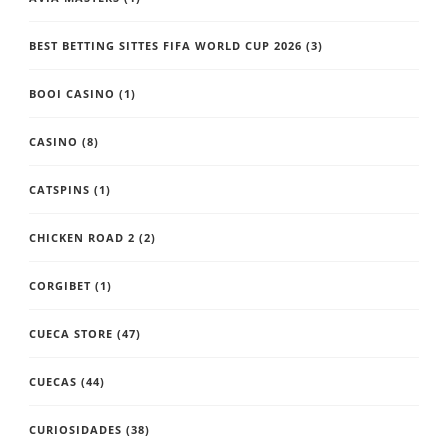
BEST BETTING SITTES FIFA WORLD CUP 2026
(3)
BOOI CASINO
(1)
CASINO
(8)
CATSPINS
(1)
CHICKEN ROAD 2
(2)
CORGIBET
(1)
CUECA STORE
(47)
CUECAS
(44)
CURIOSIDADES
(38)