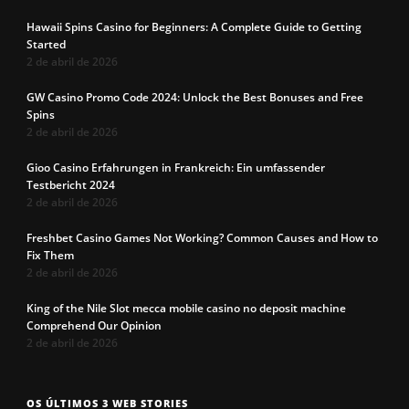
Hawaii Spins Casino for Beginners: A Complete Guide to Getting
Started
2 de abril de 2026
GW Casino Promo Code 2024: Unlock the Best Bonuses and Free
Spins
2 de abril de 2026
Gioo Casino Erfahrungen in Frankreich: Ein umfassender
Testbericht 2024
2 de abril de 2026
Freshbet Casino Games Not Working? Common Causes and How to
Fix Them
2 de abril de 2026
King of the Nile Slot mecca mobile casino no deposit machine
Comprehend Our Opinion
2 de abril de 2026
Os 7 tipos de
Cueca com
Precisa c
OS ÚLTIMOS 3 WEB STORIES