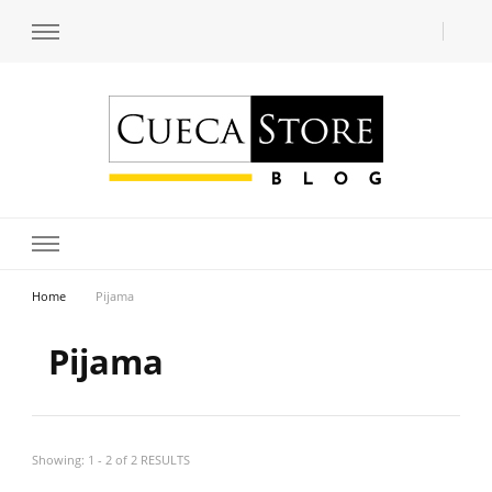
Transforme seu estilo com o blog de moda masculina da Cueca Store. Descubra
Cueca Store Blog
tendências e inspirações para se vestir com confiança e criar seu visual único
com as dicas do especialista Lucas Balzer.
Home
Pijama
Pijama
Showing: 1 - 2 of 2 RESULTS