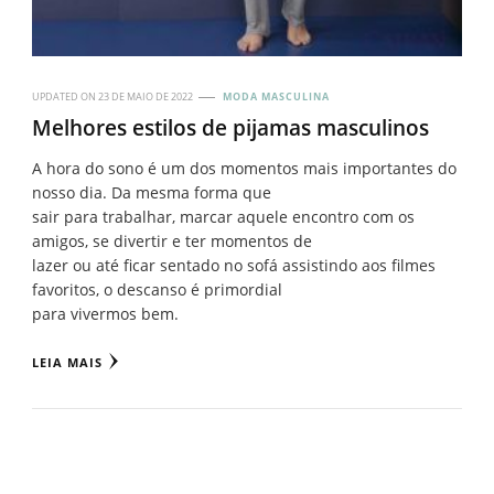
UPDATED ON
23 DE MAIO DE 2022
MODA MASCULINA
Melhores estilos de pijamas masculinos
A hora do sono é um dos momentos mais importantes do
nosso dia. Da mesma forma que
sair para trabalhar, marcar aquele encontro com os
amigos, se divertir e ter momentos de
lazer ou até ficar sentado no sofá assistindo aos filmes
favoritos, o descanso é primordial
para vivermos bem.
LEIA MAIS