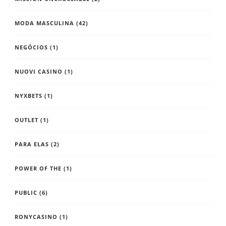
MODA MASCULINA
(42)
NEGÓCIOS
(1)
NUOVI CASINO
(1)
NYXBETS
(1)
OUTLET
(1)
PARA ELAS
(2)
POWER OF THE
(1)
PUBLIC
(6)
RONYCASINO
(1)