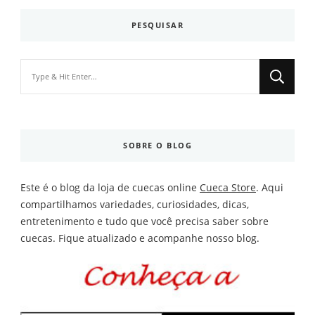
PESQUISAR
Looking
for
Something?
SOBRE O BLOG
Este é o blog da loja de cuecas online
Cueca Store
. Aqui
compartilhamos variedades, curiosidades, dicas,
entretenimento e tudo que você precisa saber sobre
cuecas. Fique atualizado e acompanhe nosso blog.