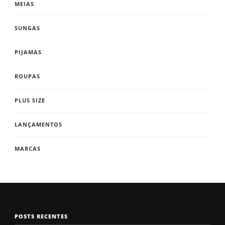
MEIAS
SUNGAS
PIJAMAS
ROUPAS
PLUS SIZE
LANÇAMENTOS
MARCAS
POSTS RECENTES