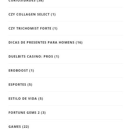
CURIOSIDADES
(38)
CZY COLLAGEN SELECT
(1)
CZY TRICHOMIST FORTE
(1)
DICAS DE PRESENTES PARA HOMENS
(16)
DUELBITS CASINO: PROS
(1)
EROBOOST
(1)
ESPORTES
(5)
ESTILO DE VIDA
(5)
FORTUNE GEMS 2
(3)
GAMES
(22)