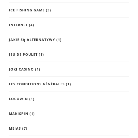
ICE FISHING GAME
(3)
INTERNET
(4)
JAKIE SĄ ALTERNATYWY
(1)
JEU DE POULET
(1)
JOKI CASINO
(1)
LES CONDITIONS GÉNÉRALES
(1)
LOCOWIN
(1)
MAKISPIN
(1)
MEIAS
(7)