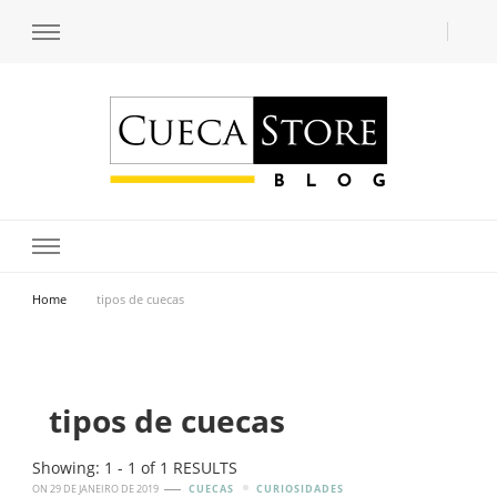
Transforme seu estilo com o blog de moda masculina da Cueca Store. Descubra
Cueca Store Blog
tendências e inspirações para se vestir com confiança e criar seu visual único
com as dicas do especialista Lucas Balzer.
Home
tipos de cuecas
tipos de cuecas
Showing: 1 - 1 of 1 RESULTS
ON
29 DE JANEIRO DE 2019
CUECAS
CURIOSIDADES