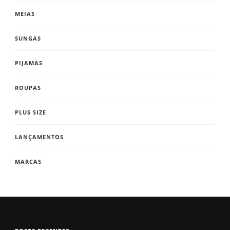
MEIAS
SUNGAS
PIJAMAS
ROUPAS
PLUS SIZE
LANÇAMENTOS
MARCAS