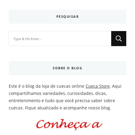
PESQUISAR
Looking
for
Something?
SOBRE O BLOG
Este é o blog da loja de cuecas online
Cueca Store
. Aqui
compartilhamos variedades, curiosidades, dicas,
entretenimento e tudo que você precisa saber sobre
cuecas. Fique atualizado e acompanhe nosso blog.