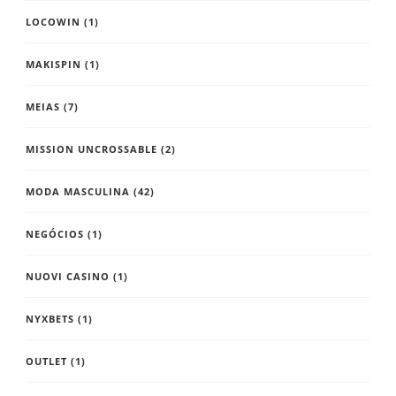
LOCOWIN
(1)
MAKISPIN
(1)
MEIAS
(7)
MISSION UNCROSSABLE
(2)
MODA MASCULINA
(42)
NEGÓCIOS
(1)
NUOVI CASINO
(1)
NYXBETS
(1)
OUTLET
(1)