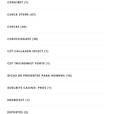
CORGIBET
(1)
CUECA STORE
(47)
CUECAS
(44)
CURIOSIDADES
(38)
CZY COLLAGEN SELECT
(1)
CZY TRICHOMIST FORTE
(1)
DICAS DE PRESENTES PARA HOMENS
(16)
DUELBITS CASINO: PROS
(1)
EROBOOST
(1)
ESPORTES
(5)