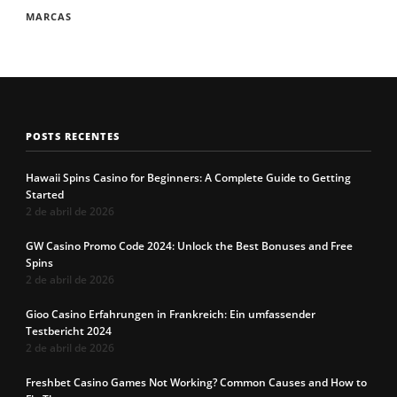
MARCAS
POSTS RECENTES
Hawaii Spins Casino for Beginners: A Complete Guide to Getting
Started
2 de abril de 2026
GW Casino Promo Code 2024: Unlock the Best Bonuses and Free
Spins
2 de abril de 2026
Gioo Casino Erfahrungen in Frankreich: Ein umfassender
Testbericht 2024
2 de abril de 2026
Freshbet Casino Games Not Working? Common Causes and How to