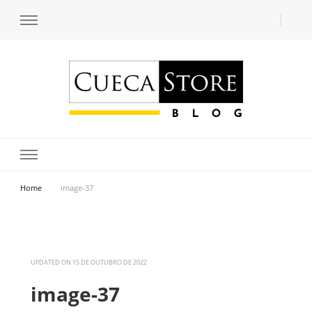
Transforme seu estilo com o blog de moda masculina da Cueca Store. Descubra
Cueca Store Blog
tendências e inspirações para se vestir com confiança e criar seu visual único
com as dicas do especialista Lucas Balzer.
Home
image-37
UPDATED ON
15 DE OUTUBRO DE 2022
image-37