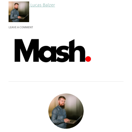
Lucas Balzer
ON
LEAVE A COMMENT
IMAGE-
37