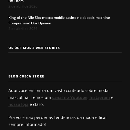
Fix Them
2 de abril de 2026
King of the Nile Slot mecca mobile casino no deposit machine
Comprehend Our Opinion
2 de abril de 2026
Os 7 tipos de
Cueca com
Precisa c
OS ÚLTIMOS 3 WEB STORIES
rosto
enchimento
a cueca p
masculinos em
pra levantar o
não enrol
2025. Qual é o
bumbum. Você
Confira a
seu?
conhece?
solução q
BLOG CUECA STORE
Roberto
encontro
Aqui você encontra um vasto conteúdo sobre moda
masculina. Temos um
canal no Youtube
,
Instagram
e
nossa loja
é claro.
Pra você não perder as tendências da moda e ficar
sempre informado!