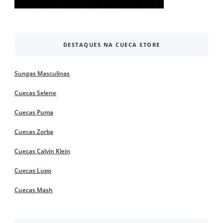
DESTAQUES NA CUECA STORE
Sungas Masculinas
Cuecas Selene
Cuecas Puma
Cuecas Zorba
Cuecas Calvin Klein
Cuecas Lupo
Cuecas Mash