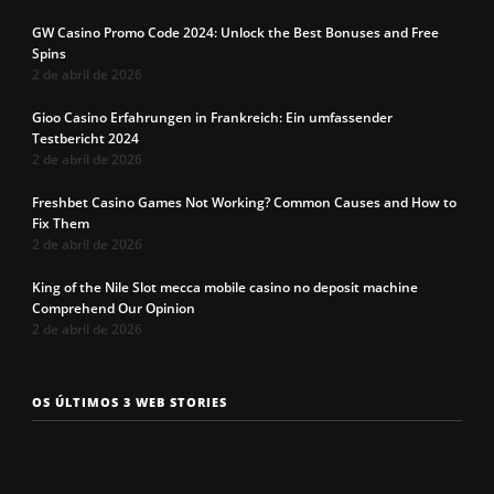
GW Casino Promo Code 2024: Unlock the Best Bonuses and Free
Spins
2 de abril de 2026
Gioo Casino Erfahrungen in Frankreich: Ein umfassender
Testbericht 2024
2 de abril de 2026
Freshbet Casino Games Not Working? Common Causes and How to
Fix Them
2 de abril de 2026
King of the Nile Slot mecca mobile casino no deposit machine
Comprehend Our Opinion
2 de abril de 2026
Os 7 tipos de
Cueca com
Precisa c
OS ÚLTIMOS 3 WEB STORIES
rosto
enchimento
a cueca p
masculinos em
pra levantar o
não enrol
2025. Qual é o
bumbum. Você
Confira a