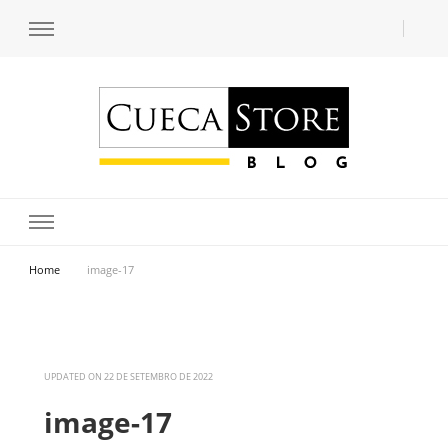
Transforme seu estilo com o blog de moda masculina da Cueca Store. Descubra
Cueca Store Blog
tendências e inspirações para se vestir com confiança e criar seu visual único
com as dicas do especialista Lucas Balzer.
Home
image-17
UPDATED ON
22 DE SETEMBRO DE 2022
image-17