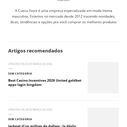
A Cueca Store é uma empresa especializada em moda íntima
masculina. Estamos no mercado desde 2012 trazendo novidades,
dicas, tendências e opções pra você comprar os melhores produtos
Artigos recomendados
UPDATED ON
26 DE MARÇO DE 2026
SEM CATEGORIA
Best Casino Incentives 2026 United goldbet
apps login kingdom
UPDATED ON
28 DE MARÇO DE 2026
SEM CATEGORIA
Jackpot d’un million de dollars : le déclic