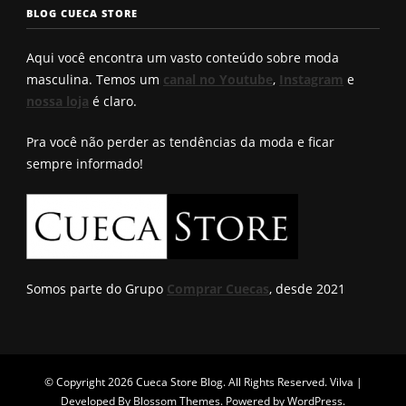
seu?
conhece?
solução q
BLOG CUECA STORE
Roberto
encontro
Aqui você encontra um vasto conteúdo sobre moda
masculina. Temos um
canal no Youtube
,
Instagram
e
nossa loja
é claro.
Pra você não perder as tendências da moda e ficar
sempre informado!
Somos parte do Grupo
Comprar Cuecas
, desde 2021
© Copyright 2026
Cueca Store Blog
. All Rights Reserved.
Vilva |
Developed By
Blossom Themes
. Powered by
WordPress
.