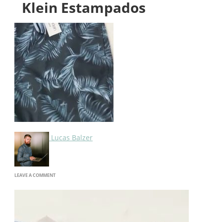
Klein Estampados
Lucas Balzer
ON
LEAVE A COMMENT
SHORTS
E
BERMUDAS
CALVIN
KLEIN