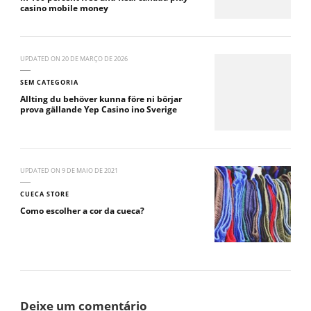
casino mobile money
UPDATED ON
20 DE MARÇO DE 2026
SEM CATEGORIA
Allting du behöver kunna före ni börjar
prova gällande Yep Casino ino Sverige
UPDATED ON
9 DE MAIO DE 2021
CUECA STORE
Como escolher a cor da cueca?
Deixe um comentário