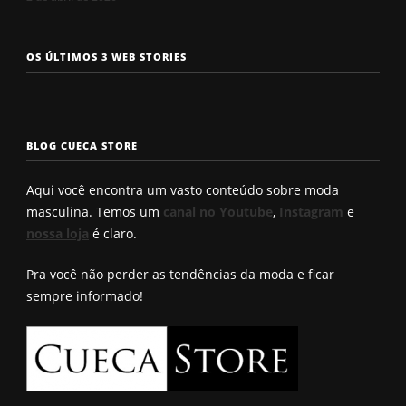
Os 7 tipos de
Cueca com
Precisa c
OS ÚLTIMOS 3 WEB STORIES
rosto
enchimento
a cueca p
masculinos em
pra levantar o
não enrol
2025. Qual é o
bumbum. Você
Confira a
seu?
conhece?
solução q
BLOG CUECA STORE
Roberto
encontro
Aqui você encontra um vasto conteúdo sobre moda
masculina. Temos um
canal no Youtube
,
Instagram
e
nossa loja
é claro.
Pra você não perder as tendências da moda e ficar
sempre informado!