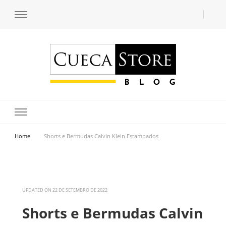
Transforme seu estilo com o blog de moda masculina da Cueca Store. Descubra
Cueca Store Blog
tendências e inspirações para se vestir com confiança e criar seu visual único
com as dicas do especialista Lucas Balzer.
Home
Shorts e Bermudas Calvin Klein Estampados
UPDATED ON
22 DE SETEMBRO DE 2022
Shorts e Bermudas Calvin