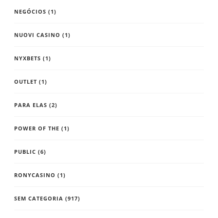
NEGÓCIOS
(1)
NUOVI CASINO
(1)
NYXBETS
(1)
OUTLET
(1)
PARA ELAS
(2)
POWER OF THE
(1)
PUBLIC
(6)
RONYCASINO
(1)
SEM CATEGORIA
(917)