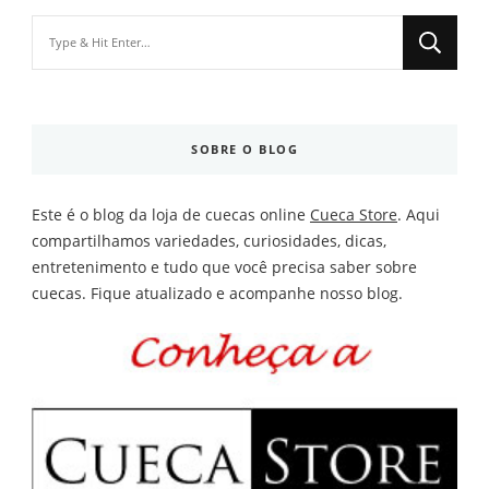
Looking
for
Something?
SOBRE O BLOG
Este é o blog da loja de cuecas online
Cueca Store
. Aqui
compartilhamos variedades, curiosidades, dicas,
entretenimento e tudo que você precisa saber sobre
cuecas. Fique atualizado e acompanhe nosso blog.