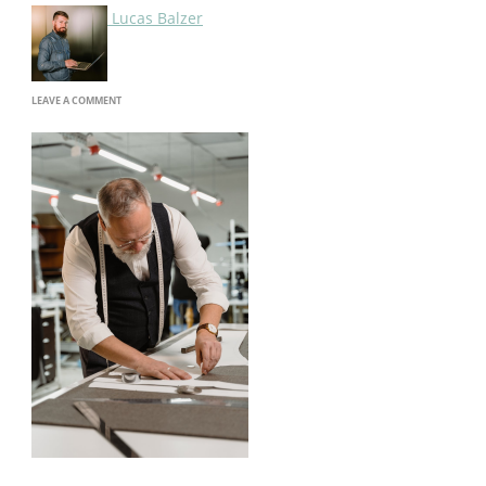
Lucas Balzer
ON
LEAVE A COMMENT
IMAGE-
17