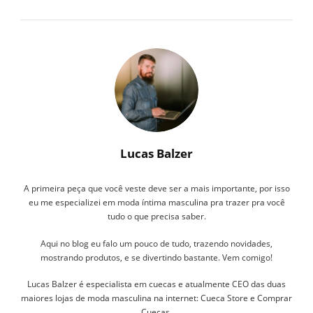
Lucas Balzer
A primeira peça que você veste deve ser a mais importante, por isso
eu me especializei em moda íntima masculina pra trazer pra você
tudo o que precisa saber.
Aqui no blog eu falo um pouco de tudo, trazendo novidades,
mostrando produtos, e se divertindo bastante. Vem comigo!
Lucas Balzer é especialista em cuecas e atualmente CEO das duas
maiores lojas de moda masculina na internet: Cueca Store e Comprar
Cuecas.