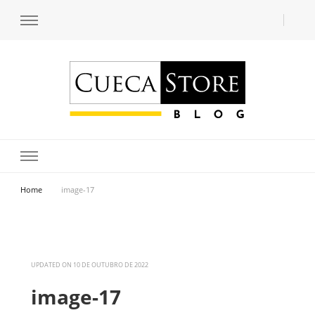
Transforme seu estilo com o blog de moda masculina da Cueca Store. Descubra
Cueca Store Blog
tendências e inspirações para se vestir com confiança e criar seu visual único
com as dicas do especialista Lucas Balzer.
Home
image-17
UPDATED ON
10 DE OUTUBRO DE 2022
image-17