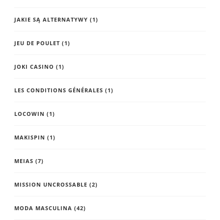
JAKIE SĄ ALTERNATYWY
(1)
JEU DE POULET
(1)
JOKI CASINO
(1)
LES CONDITIONS GÉNÉRALES
(1)
LOCOWIN
(1)
MAKISPIN
(1)
MEIAS
(7)
MISSION UNCROSSABLE
(2)
MODA MASCULINA
(42)