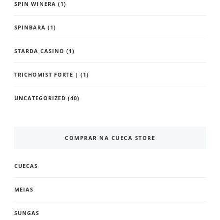
SPIN WINERA
(1)
SPINBARA
(1)
STARDA CASINO
(1)
TRICHOMIST FORTE |
(1)
UNCATEGORIZED
(40)
COMPRAR NA CUECA STORE
CUECAS
MEIAS
SUNGAS