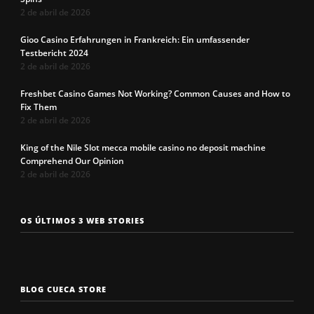
2 de abril de 2026
Gioo Casino Erfahrungen in Frankreich: Ein umfassender
Testbericht 2024
2 de abril de 2026
Freshbet Casino Games Not Working? Common Causes and How to
Fix Them
2 de abril de 2026
King of the Nile Slot mecca mobile casino no deposit machine
Comprehend Our Opinion
2 de abril de 2026
Os 7 tipos de
Cueca com
Precisa c
OS ÚLTIMOS 3 WEB STORIES
rosto
enchimento
a cueca p
masculinos em
pra levantar o
não enrol
2025. Qual é o
bumbum. Você
Confira a
seu?
conhece?
solução q
BLOG CUECA STORE
Roberto