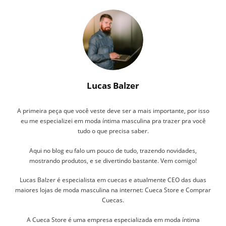
Lucas Balzer
A primeira peça que você veste deve ser a mais importante, por isso
eu me especializei em moda íntima masculina pra trazer pra você
tudo o que precisa saber.
Aqui no blog eu falo um pouco de tudo, trazendo novidades,
mostrando produtos, e se divertindo bastante. Vem comigo!
Lucas Balzer é especialista em cuecas e atualmente CEO das duas
maiores lojas de moda masculina na internet: Cueca Store e Comprar
Cuecas.
A Cueca Store é uma empresa especializada em moda íntima