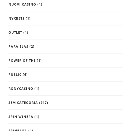
NUOVI CASINO
(1)
NYXBETS
(1)
OUTLET
(1)
PARA ELAS
(2)
POWER OF THE
(1)
PUBLIC
(6)
RONYCASINO
(1)
SEM CATEGORIA
(917)
SPIN WINERA
(1)
SPINBARA
(1)