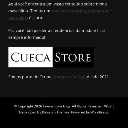
encontro
Aqui você encontra um vasto conteúdo sobre moda
masculina. Temos um
canal no Youtube
,
Instagram
e
nossa loja
é claro.
Pra você não perder as tendências da moda e ficar
sempre informado!
Somos parte do Grupo
Comprar Cuecas
, desde 2021
© Copyright 2026
Cueca Store Blog
. All Rights Reserved.
Vilva |
Developed By
Blossom Themes
. Powered by
WordPress
.