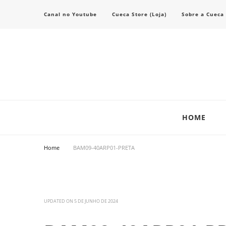
Canal no Youtube
Cueca Store (Loja)
Sobre a Cueca
Transforme seu estilo com o blog de moda masculina da Cueca Store. De
Cueca Store Blog
HOME
Home
BAM09-40ARP01-PRETA
UPDATED ON
5 DE JUNHO DE 2024