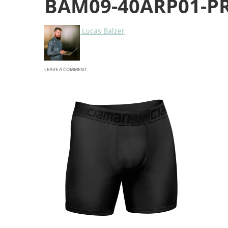
BAM09-40ARP01-P
Lucas Balzer
ON
LEAVE A COMMENT
BAM09-
40ARP01-
PRETA