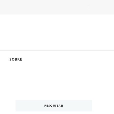
com as dicas do especialista Lucas Balzer.
SOBRE
PESQUISAR