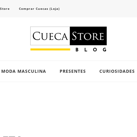
 Store
Comprar Cuecas (Loja)
scubra tendências e inspirações para se vestir com confiança e criar seu visual único 
MODA MASCULINA
PRESENTES
CURIOSIDADES