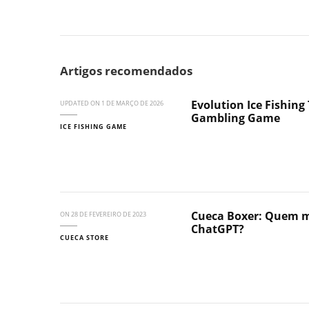
Artigos recomendados
Evolution Ice Fishing 
UPDATED ON
1 DE MARÇO DE 2026
Gambling Game
ICE FISHING GAME
Cueca Boxer: Quem ma
ON
28 DE FEVEREIRO DE 2023
ChatGPT?
CUECA STORE