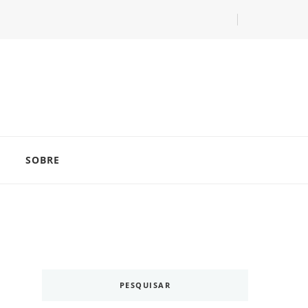
com as dicas do especialista Lucas Balzer.
SOBRE
PESQUISAR