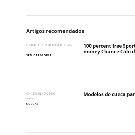
Artigos recomendados
100 percent free Sport
UPDATED ON
24 DE MARÇO DE 2026
money Chance Calcul
SEM CATEGORIA
Modelos de cueca par
ON
1 DE JULHO DE 2021
CUECAS