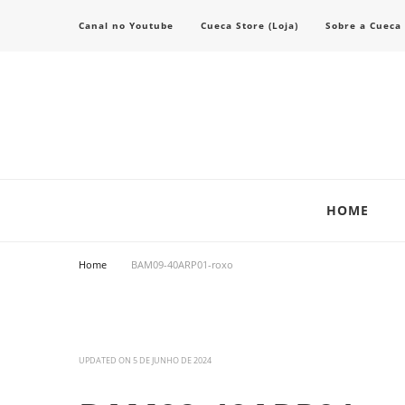
Canal no Youtube
Cueca Store (Loja)
Sobre a Cueca
Transforme seu estilo com o blog de moda masculina da Cueca Store. De
Cueca Store Blog
HOME
Home
BAM09-40ARP01-roxo
UPDATED ON
5 DE JUNHO DE 2024