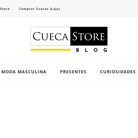
 Store
Comprar Cuecas (Loja)
scubra tendências e inspirações para se vestir com confiança e criar seu visual único 
MODA MASCULINA
PRESENTES
CURIOSIDADES