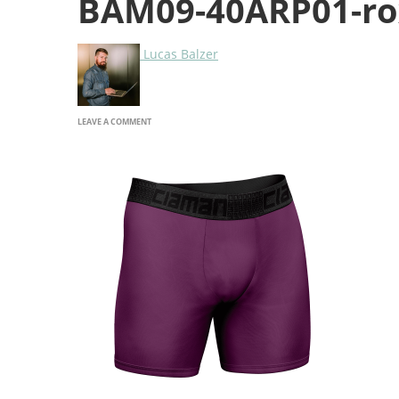
BAM09-40ARP01-ro
Lucas Balzer
ON
LEAVE A COMMENT
BAM09-
40ARP01-
ROXO