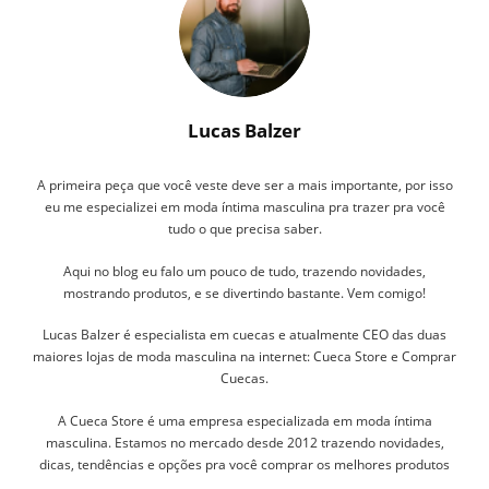
Lucas Balzer
A primeira peça que você veste deve ser a mais importante, por isso
eu me especializei em moda íntima masculina pra trazer pra você
tudo o que precisa saber.
Aqui no blog eu falo um pouco de tudo, trazendo novidades,
mostrando produtos, e se divertindo bastante. Vem comigo!
Lucas Balzer é especialista em cuecas e atualmente CEO das duas
maiores lojas de moda masculina na internet: Cueca Store e Comprar
Cuecas.
A Cueca Store é uma empresa especializada em moda íntima
masculina. Estamos no mercado desde 2012 trazendo novidades,
dicas, tendências e opções pra você comprar os melhores produtos