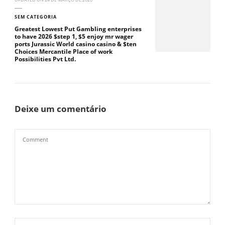
SEM CATEGORIA
Greatest Lowest Put Gambling enterprises
to have 2026 $step 1, $5 enjoy mr wager
ports Jurassic World casino casino & $ten
Choices Mercantile Place of work
Possibilities Pvt Ltd.
Deixe um comentário