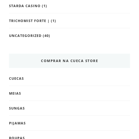
STARDA CASINO
(1)
TRICHOMIST FORTE |
(1)
UNCATEGORIZED
(40)
COMPRAR NA CUECA STORE
CUECAS
MEIAS
SUNGAS
PIJAMAS
ROUPAS