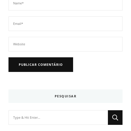
PESQUISAR
Looking
for
Something?