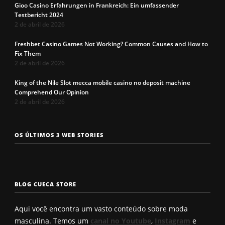
Gioo Casino Erfahrungen in Frankreich: Ein umfassender
Testbericht 2024
2 de abril de 2026
Freshbet Casino Games Not Working? Common Causes and How to
Fix Them
2 de abril de 2026
King of the Nile Slot mecca mobile casino no deposit machine
Comprehend Our Opinion
2 de abril de 2026
Os 7 tipos de
Cueca com
Precisa c
OS ÚLTIMOS 3 WEB STORIES
rosto
enchimento
a cueca p
masculinos em
pra levantar o
não enrol
2025. Qual é o
bumbum. Você
Confira a
seu?
conhece?
solução q
BLOG CUECA STORE
Roberto
encontro
Aqui você encontra um vasto conteúdo sobre moda
masculina. Temos um
canal no Youtube
,
Instagram
e