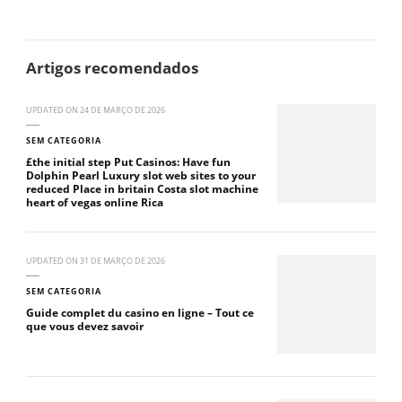
Artigos recomendados
UPDATED ON
24 DE MARÇO DE 2026
SEM CATEGORIA
£the initial step Put Casinos: Have fun
Dolphin Pearl Luxury slot web sites to your
reduced Place in britain Costa slot machine
heart of vegas online Rica
UPDATED ON
31 DE MARÇO DE 2026
SEM CATEGORIA
Guide complet du casino en ligne – Tout ce
que vous devez savoir