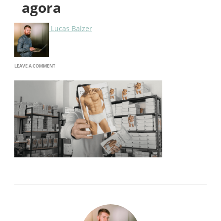
agora
Lucas Balzer
ON
LEAVE A COMMENT
KIT-
CALVIN-
KLEIN-
MUDOU-
E-
AGORA