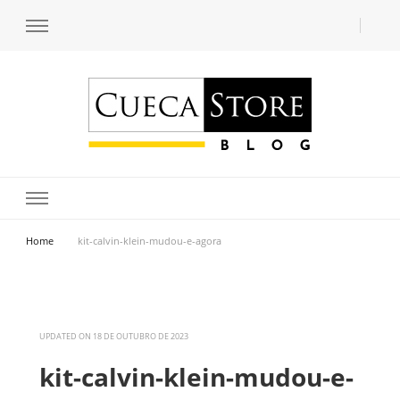
Transforme seu estilo com o blog de moda masculina da Cueca Store. Descubra
Cueca Store Blog
tendências e inspirações para se vestir com confiança e criar seu visual único
com as dicas do especialista Lucas Balzer.
Home
kit-calvin-klein-mudou-e-agora
UPDATED ON
18 DE OUTUBRO DE 2023
kit-calvin-klein-mudou-e-