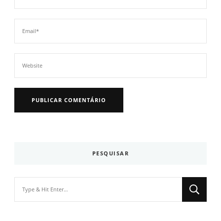
PESQUISAR
Looking
for
Something?