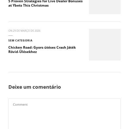
5 Proven Strategies for Live Dealer Bonuses
at Ybets This Christmas
ON
29 DE MARÇO DE 2026
SEM CATEGORIA
Chicken Road: Gyors‑ütéses Crash Játék
Rövid‑Ülésekhez
Deixe um comentário