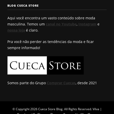
seu?
conhece?
solução q
BLOG CUECA STORE
Roberto
encontro
Aqui você encontra um vasto conteúdo sobre moda
masculina. Temos um
canal no Youtube
,
Instagram
e
nossa loja
é claro.
Pra você não perder as tendências da moda e ficar
sempre informado!
Somos parte do Grupo
Comprar Cuecas
, desde 2021
© Copyright 2026
Cueca Store Blog
. All Rights Reserved.
Vilva |