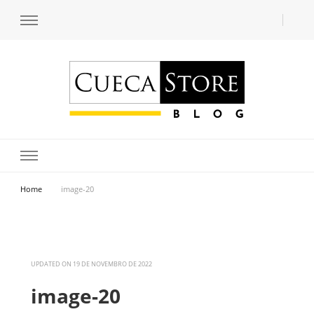
Transforme seu estilo com o blog de moda masculina da Cueca Store. Descubra
Cueca Store Blog
tendências e inspirações para se vestir com confiança e criar seu visual único
com as dicas do especialista Lucas Balzer.
Home
image-20
UPDATED ON
19 DE NOVEMBRO DE 2022
image-20