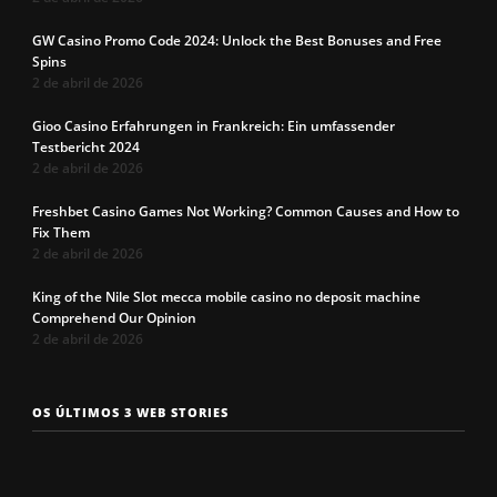
GW Casino Promo Code 2024: Unlock the Best Bonuses and Free
Spins
2 de abril de 2026
Gioo Casino Erfahrungen in Frankreich: Ein umfassender
Testbericht 2024
2 de abril de 2026
Freshbet Casino Games Not Working? Common Causes and How to
Fix Them
2 de abril de 2026
King of the Nile Slot mecca mobile casino no deposit machine
Comprehend Our Opinion
2 de abril de 2026
Os 7 tipos de
Cueca com
Precisa c
OS ÚLTIMOS 3 WEB STORIES
rosto
enchimento
a cueca p
masculinos em
pra levantar o
não enrol
2025. Qual é o
bumbum. Você
Confira a