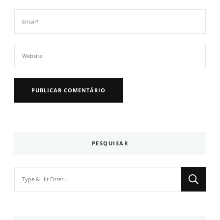
PESQUISAR
Looking
for
Something?