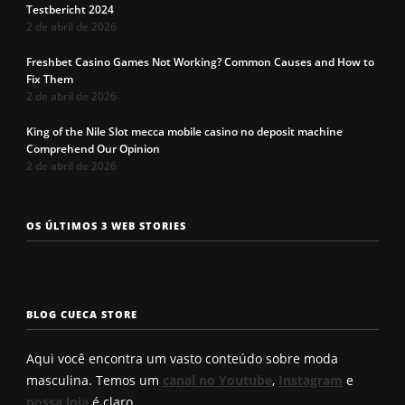
Testbericht 2024
2 de abril de 2026
Freshbet Casino Games Not Working? Common Causes and How to
Fix Them
2 de abril de 2026
King of the Nile Slot mecca mobile casino no deposit machine
Comprehend Our Opinion
2 de abril de 2026
Os 7 tipos de
Cueca com
Precisa c
OS ÚLTIMOS 3 WEB STORIES
rosto
enchimento
a cueca p
masculinos em
pra levantar o
não enrol
2025. Qual é o
bumbum. Você
Confira a
seu?
conhece?
solução q
BLOG CUECA STORE
Roberto
encontro
Aqui você encontra um vasto conteúdo sobre moda
masculina. Temos um
canal no Youtube
,
Instagram
e
nossa loja
é claro.