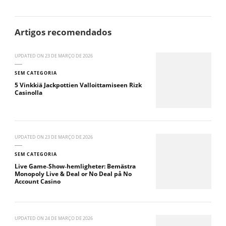
Artigos recomendados
UPDATED ON
23 DE MARÇO DE 2026
SEM CATEGORIA
5 Vinkkiä Jackpottien Valloittamiseen Rizk
Casinolla
UPDATED ON
23 DE MARÇO DE 2026
SEM CATEGORIA
Live Game‑Show‑hemligheter: Bemästra
Monopoly Live & Deal or No Deal på No
Account Casino
UPDATED ON
24 DE MARÇO DE 2026