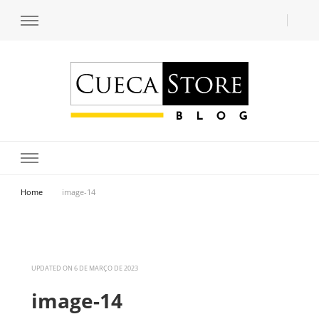
Transforme seu estilo com o blog de moda masculina da Cueca Store. Descubra
Cueca Store Blog
tendências e inspirações para se vestir com confiança e criar seu visual único
com as dicas do especialista Lucas Balzer.
Home
image-14
UPDATED ON
6 DE MARÇO DE 2023
image-14