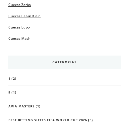
Cuecas Zorba
Cuecas Calvin Klein
Cuecas Lupo
Cuecas Mash
CATEGORIAS
1
(2)
9
(1)
AVIA MASTERS
(1)
BEST BETTING SITTES FIFA WORLD CUP 2026
(3)