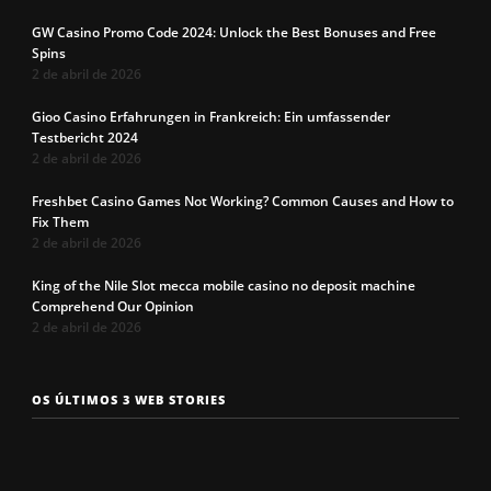
GW Casino Promo Code 2024: Unlock the Best Bonuses and Free
Spins
2 de abril de 2026
Gioo Casino Erfahrungen in Frankreich: Ein umfassender
Testbericht 2024
2 de abril de 2026
Freshbet Casino Games Not Working? Common Causes and How to
Fix Them
2 de abril de 2026
King of the Nile Slot mecca mobile casino no deposit machine
Comprehend Our Opinion
2 de abril de 2026
Os 7 tipos de
Cueca com
Precisa c
OS ÚLTIMOS 3 WEB STORIES
rosto
enchimento
a cueca p
masculinos em
pra levantar o
não enrol
2025. Qual é o
bumbum. Você
Confira a