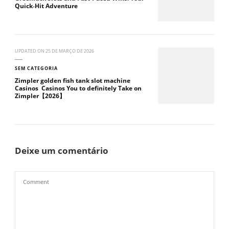
Quick‑Hit Adventure
UPDATED ON
25 DE MARÇO DE 2026
SEM CATEGORIA
Zimpler golden fish tank slot machine
Casinos ️ Casinos You to definitely Take on
Zimpler【2026】
Deixe um comentário