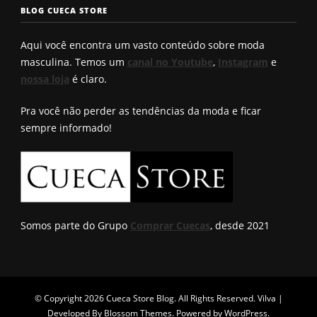
seu?
conhece?
solução q
BLOG CUECA STORE
Roberto
encontro
Aqui você encontra um vasto conteúdo sobre moda
masculina. Temos um
canal no Youtube
,
Instagram
e
nossa loja
é claro.
Pra você não perder as tendências da moda e ficar
sempre informado!
Somos parte do Grupo
Comprar Cuecas
, desde 2021
© Copyright 2026
Cueca Store Blog
. All Rights Reserved.
Vilva |
Developed By
Blossom Themes
. Powered by
WordPress
.