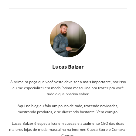
Lucas Balzer
A primeira peça que você veste deve ser a mais importante, por isso
eu me especializei em moda íntima masculina pra trazer pra você
tudo o que precisa saber.
Aqui no blog eu falo um pouco de tudo, trazendo novidades,
mostrando produtos, e se divertindo bastante. Vem comigo!
Lucas Balzer é especialista em cuecas e atualmente CEO das duas
maiores lojas de moda masculina na internet: Cueca Store e Comprar
Cuecas.