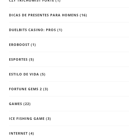
CZY TRICHOMIST FORTE
(1)
DICAS DE PRESENTES PARA HOMENS
(16)
DUELBITS CASINO: PROS
(1)
EROBOOST
(1)
ESPORTES
(5)
ESTILO DE VIDA
(5)
FORTUNE GEMS 2
(3)
GAMES
(22)
ICE FISHING GAME
(3)
INTERNET
(4)