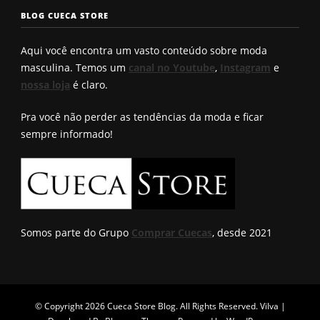
seu?
conhece?
solução q
BLOG CUECA STORE
Roberto
encontro
Aqui você encontra um vasto conteúdo sobre moda
masculina. Temos um
canal no Youtube
,
Instagram
e
nossa loja
é claro.
Pra você não perder as tendências da moda e ficar
sempre informado!
Somos parte do Grupo
Comprar Cuecas
, desde 2021
© Copyright 2026
Cueca Store Blog
. All Rights Reserved.
Vilva |