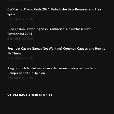
GW Casino Promo Code 2024: Unlock the Best Bonuses and Free
Spins
2 de abril de 2026
Gioo Casino Erfahrungen in Frankreich: Ein umfassender
Testbericht 2024
2 de abril de 2026
Freshbet Casino Games Not Working? Common Causes and How to
Fix Them
2 de abril de 2026
King of the Nile Slot mecca mobile casino no deposit machine
Comprehend Our Opinion
2 de abril de 2026
Os 7 tipos de
Cueca com
Precisa c
OS ÚLTIMOS 3 WEB STORIES
rosto
enchimento
a cueca p
masculinos em
pra levantar o
não enrol
2025. Qual é o
bumbum. Você
Confira a