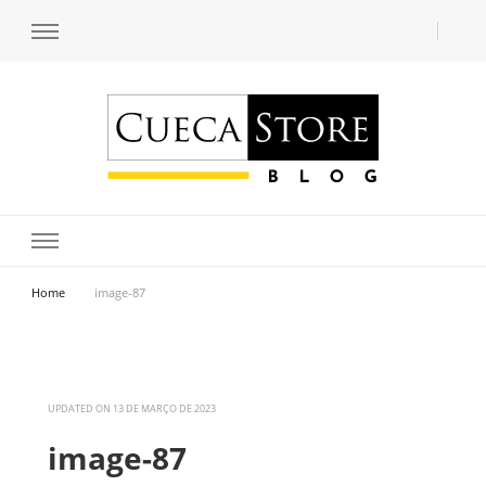
Transforme seu estilo com o blog de moda masculina da Cueca Store. Descubra
Cueca Store Blog
tendências e inspirações para se vestir com confiança e criar seu visual único
com as dicas do especialista Lucas Balzer.
Home
image-87
UPDATED ON
13 DE MARÇO DE 2023
image-87