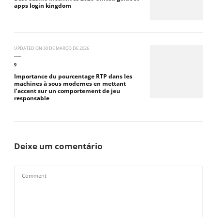
apps login kingdom
UPDATED ON
30 DE MARÇO DE 2026
9
Importance du pourcentage RTP dans les
machines à sous modernes en mettant
l’accent sur un comportement de jeu
responsable
Deixe um comentário