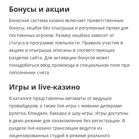
Бонусы и акции
Бонусная система казино включает приветственные
бонусы, кешбэк без отыгрыша и регулярные промо для
постоянных игроков. Размер кешбэка зависит от
статуса в программе лояльности. Правила участия в
акциях и отыгрыша описаны в соответствующих
разделах сайта. Для активации бонусов может
понадобиться ввод промокода в специальном поле при
пополнении счёта.
Игры и live-казино
В каталоге представлены автоматы от ведущих
провайдеров, а также live-игры с живыми дилерами:
рулетка, блэкджек, баккара и шоу-игры. Игры доступны
в демо-режиме для ознакомления без регистрации. В
разделе live-казино трансляции ведутся из
лицензированных студий в режиме реального