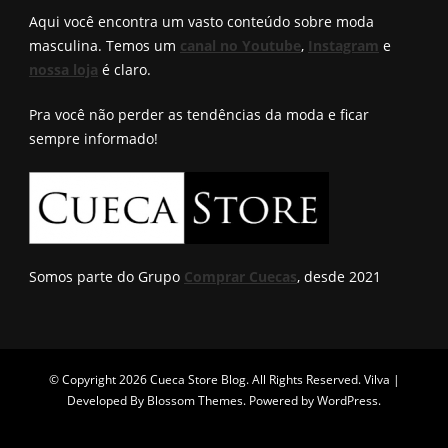
encontro
Aqui você encontra um vasto conteúdo sobre moda
masculina. Temos um
canal no Youtube
,
Instagram
e
nossa loja
é claro.
Pra você não perder as tendências da moda e ficar
sempre informado!
Somos parte do Grupo
Comprar Cuecas
, desde 2021
© Copyright 2026
Cueca Store Blog
. All Rights Reserved.
Vilva |
Developed By
Blossom Themes
. Powered by
WordPress
.