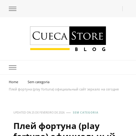
Transforme seu estilo com o blog de moda masculina da Cueca Store. Descubra
Cueca Store Blog
tendências e inspirações para se vestir com confiança e criar seu visual único
com as dicas do especialista Lucas Balzer.
Home
Sem categoria
Плей фортуна (play fortuna) официальный сайт зеркало на сегодня
UPDATED ON
25 DE FEVEREIRO DE 2026
SEM CATEGORIA
Плей фортуна (play