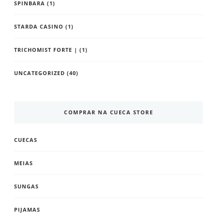
SPINBARA
(1)
STARDA CASINO
(1)
TRICHOMIST FORTE |
(1)
UNCATEGORIZED
(40)
COMPRAR NA CUECA STORE
CUECAS
MEIAS
SUNGAS
PIJAMAS