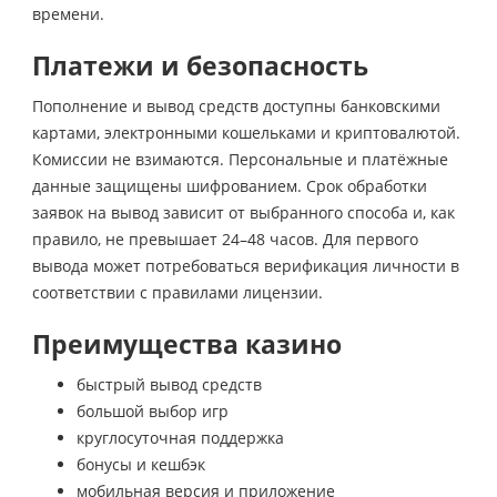
времени.
Платежи и безопасность
Пополнение и вывод средств доступны банковскими
картами, электронными кошельками и криптовалютой.
Комиссии не взимаются. Персональные и платёжные
данные защищены шифрованием. Срок обработки
заявок на вывод зависит от выбранного способа и, как
правило, не превышает 24–48 часов. Для первого
вывода может потребоваться верификация личности в
соответствии с правилами лицензии.
Преимущества казино
быстрый вывод средств
большой выбор игр
круглосуточная поддержка
бонусы и кешбэк
мобильная версия и приложение