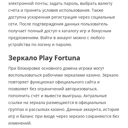
электронной почты, задать пароль, выбрать валюту
счёта и принять условия использования. Также
доступна ускоренная регистрация через социальные
сети. После подтверждения данных пользователь
получает полный доступ к каталогу игр и бонусным
предложениям. Войти в аккаунт можно с любого
устройства по логину и паролю.
Зеркало Play Fortuna
При блокировке основного домена игроки могут
воспользоваться рабочими зеркалами казино. Зеркало
повторяет функционал официального сайта и
позволяет без ограничений авторизоваться,
пополнить счёт и вывести выигрыш. Актуальные
ссылки на зеркала размещаются в официальных
группах и рассылках казино. Данные аккаунта, история
игр и баланс при входе через зеркало сохраняются без
изменений.