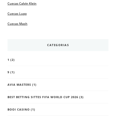
Cuecas Calvin Klein
Cuecas Lupo
Cuecas Mash
CATEGORIAS
1
(2)
9
(1)
AVIA MASTERS
(1)
BEST BETTING SITTES FIFA WORLD CUP 2026
(3)
BOOI CASINO
(1)