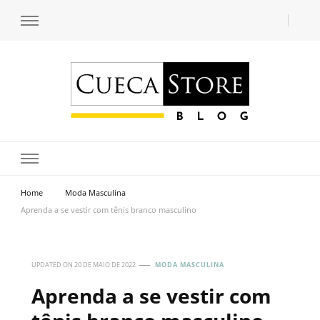
Transforme seu estilo com o blog de moda masculina da Cueca Store. Descubra
Cueca Store Blog
tendências e inspirações para se vestir com confiança e criar seu visual único
com as dicas do especialista Lucas Balzer.
Home
Moda Masculina
Aprenda a se vestir com tênis branco masculino
UPDATED ON
20 DE MAIO DE 2022
MODA MASCULINA
Aprenda a se vestir com