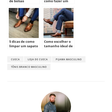
de bolsas
como fazer um
masculinas para o
look minimalista
dia a dia
5 dicas de como
Como escolher o
limpar um sapato
tamanho ideal de
social masculino
sapato
masculino?
CUECA
LOJA DE CUECA
PIJAMA MASCULINO
TÊNIS BRANCO MASCULINO