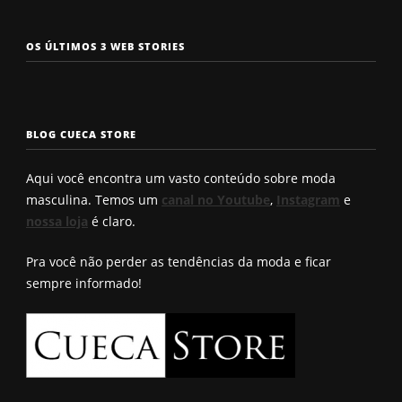
Os 7 tipos de
Cueca com
Precisa c
OS ÚLTIMOS 3 WEB STORIES
rosto
enchimento
a cueca p
masculinos em
pra levantar o
não enrol
2025. Qual é o
bumbum. Você
Confira a
seu?
conhece?
solução q
BLOG CUECA STORE
Roberto
encontro
Aqui você encontra um vasto conteúdo sobre moda
masculina. Temos um
canal no Youtube
,
Instagram
e
nossa loja
é claro.
Pra você não perder as tendências da moda e ficar
sempre informado!