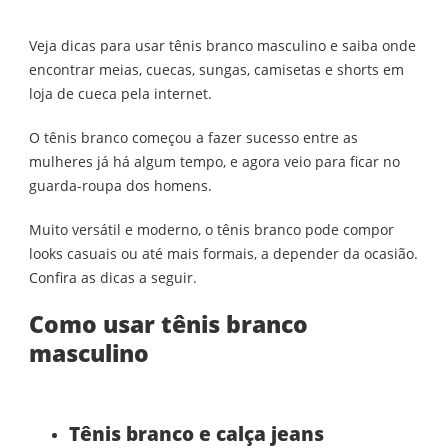
APRENDA
A
Veja dicas para usar tênis branco masculino e saiba onde
SE
VESTIR
encontrar meias, cuecas, sungas, camisetas e shorts em
COM
loja de cueca pela internet.
TÊNIS
BRANCO
MASCULINO
O tênis branco começou a fazer sucesso entre as
mulheres já há algum tempo, e agora veio para ficar no
guarda-roupa dos homens.
Muito versátil e moderno, o tênis branco pode compor
looks casuais ou até mais formais, a depender da ocasião.
Confira as dicas a seguir.
Como usar tênis branco
masculino
Tênis branco e calça jeans