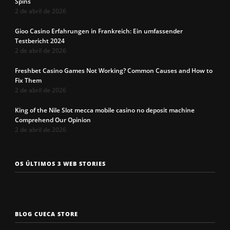
Spins
2 de abril de 2026
Gioo Casino Erfahrungen in Frankreich: Ein umfassender
Testbericht 2024
2 de abril de 2026
Freshbet Casino Games Not Working? Common Causes and How to
Fix Them
2 de abril de 2026
King of the Nile Slot mecca mobile casino no deposit machine
Comprehend Our Opinion
2 de abril de 2026
Os 7 tipos de
Cueca com
Precisa c
OS ÚLTIMOS 3 WEB STORIES
rosto
enchimento
a cueca p
masculinos em
pra levantar o
não enrol
2025. Qual é o
bumbum. Você
Confira a
seu?
conhece?
solução q
BLOG CUECA STORE
Roberto