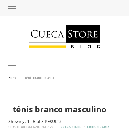
Transforme seu estilo com o blog de moda masculina da Cueca Store. Descubra
Cueca Store Blog
tendências e inspirações para se vestir com confiança e criar seu visual único
com as dicas do especialista Lucas Balzer.
Home
tênis branco masculino
tênis branco masculino
Showing: 1 - 5 of 5 RESULTS
UPDATED ON
13 DE MARÇO DE 2020
CUECA STORE
CURIOSIDADES